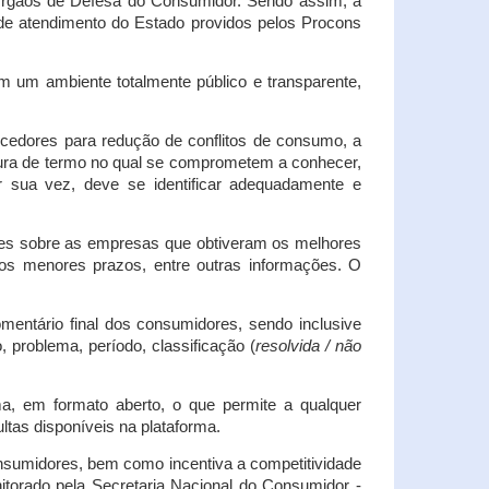
s Órgãos de Defesa do Consumidor. Sendo assim, a
s de atendimento do Estado providos pelos Procons
em um ambiente totalmente público e transparente,
necedores para redução de conflitos de consumo, a
atura de termo no qual se comprometem a conhecer,
r sua vez, deve se identificar adequadamente e
es sobre as empresas que obtiveram os melhores
os menores prazos, entre outras informações. O
mentário final dos consumidores, sendo inclusive
 problema, período, classificação (
resolvida / não
ma, em formato aberto, o que permite a qualquer
tas disponíveis na plataforma.
onsumidores, bem como incentiva a competitividade
itorado pela Secretaria Nacional do Consumidor -