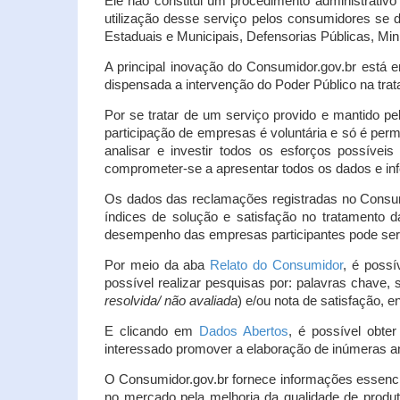
Ele não constitui um procedimento administrativ
utilização desse serviço pelos consumidores se d
Estaduais e Municipais, Defensorias Públicas, Mini
A principal inovação do Consumidor.gov.br está e
dispensada a intervenção do Poder Público na tratat
Por se tratar de um serviço provido e mantido pe
participação de empresas é voluntária e só é per
analisar e investir todos os esforços possíve
comprometer-se a apresentar todos os dados e inf
Os dados das reclamações registradas no Consu
índices de solução e satisfação no tratamento
desempenho das empresas participantes pode ser m
Por meio da aba
Relato do Consumidor
, é possí
possível realizar pesquisas por: palavras chave, 
resolvida/ não avaliada
) e/ou nota de satisfação, ent
E clicando em
Dados Abertos
, é possível obte
interessado promover a elaboração de inúmeras a
O Consumidor.gov.br fornece informações essencia
no mercado pela melhoria da qualidade de produt