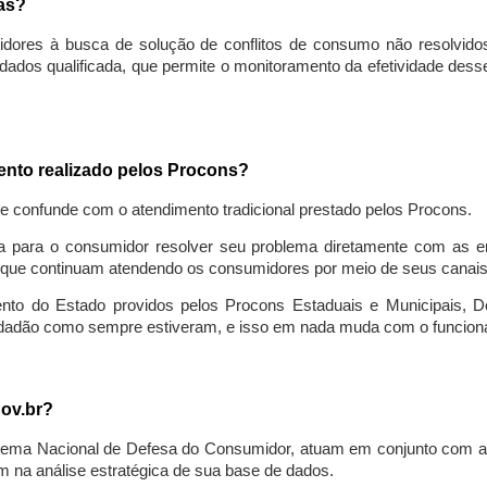
sas?
idores à busca de solução de conflitos de consumo não resolvido
ados qualificada, que permite o monitoramento da efetividade des
mento realizado pelos Procons?
se confunde com o atendimento tradicional prestado pelos Procons.
a para o consumidor resolver seu problema diretamente com as em
que continuam atendendo os consumidores por meio de seus canais t
ento do Estado providos pelos Procons Estaduais e Municipais, De
cidadão como sempre estiveram, e isso em nada muda com o funcion
gov.br?
ema Nacional de Defesa do Consumidor, atuam em conjunto com a 
 na análise estratégica de sua base de dados.