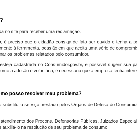
a?
da no site para receber uma reclamação.
o, é preciso que o cidadão consiga de fato ser ouvido e tenha a 
lmente à ferramenta, ocasião em que aceita uma série de compromiss
ionar os problemas relatados pelo consumidor.
eja cadastrada no Consumidor.gov.br, é possível sugerir sua parti
como a adesão é voluntária, é necessário que a empresa tenha intere
 como posso resolver meu problema?
o substitui o serviço prestado pelos Órgãos de Defesa do Consumi
endimento dos Procons, Defensorias Públicas, Juizados Especiais 
e auxiliá-lo na resolução de seu problema de consumo.