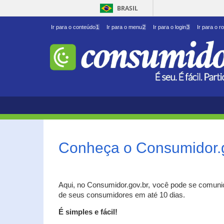
BRASIL
Ir para o conteúdo
1
Ir para o menu
2
Ir para o login
3
Ir para o r
Conheça o Consumidor.
Aqui, no Consumidor.gov.br, você pode se comuni
de seus consumidores em até 10 dias.
É simples e fácil!