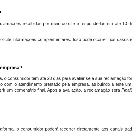
s?
lamações recebidas por meio do site e respondê-las em até 10 dia
solicite informações complementares. Isso pode ocorrer nos casos 
a empresa?
, o consumidor tem até 20 dias para avaliar se a sua reclamação fo
ção com o atendimento prestado pela empresa, atribuindo a este um
nserir um comentário final. Após a avaliação, a reclamação será
Final
aforma, o consumidor poderá recorrer diretamente aos canais trad