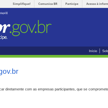
Simplifique!
Comunica BR
Participe
Acesso à infor
odapé
4
Início
Sob
gov.br
car diretamente com as empresas participantes, que se compromete