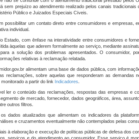
o e não se confunde com o atendimento tradicional prestado pelo
á sem prejuízo ao atendimento realizado pelos canais tradicionai
stério Público e Juizados Especiais Cíveis.
m possibilitar um contato direto entre consumidores e empresas, 
iva individual.
lo Estado, com ênfase na interatividade entre consumidores e for
mitida àquelas que aderem formalmente ao serviço, mediante assin
is para a solução dos problemas apresentados. O consumidor, po
ormações relativas à reclamação relatada.
midor.gov.br alimentam uma base de dados pública, com informaçõ
 das reclamações, sobre aquelas que responderam as demandas n
onitorado a partir do link
Indicadores
.
vel ler o conteúdo das reclamações, respostas das empresas e co
segmento de mercado, fornecedor, dados geográficos, área, assunto,
re outros filtros.
r os dados atualizados que alimentam os indicadores da platafor
nálises e cruzamentos eventualmente não contemplados pelas consul
is à elaboração e execução de políticas públicas de defesa dos c
os, serviços e do atendimento ao consumidor. Esse serviço é mon