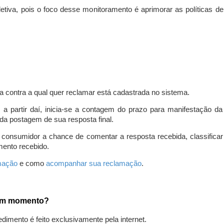
iva, pois o foco desse monitoramento é aprimorar as políticas d
a contra a qual quer reclamar está cadastrada no sistema.
, a partir daí, inicia-se a contagem do prazo para manifestação 
da postagem de sua resposta final.
 consumidor a chance de comentar a resposta recebida, classifi
mento recebido.
amação
e como
acompanhar sua reclamação
.
gum momento?
edimento é feito exclusivamente pela internet.