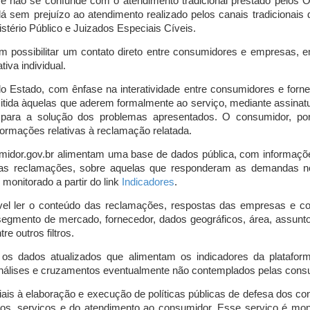
o e não se confunde com o atendimento tradicional prestado pelo
á sem prejuízo ao atendimento realizado pelos canais tradicionai
stério Público e Juizados Especiais Cíveis.
m possibilitar um contato direto entre consumidores e empresas, 
iva individual.
lo Estado, com ênfase na interatividade entre consumidores e for
mitida àquelas que aderem formalmente ao serviço, mediante assin
is para a solução dos problemas apresentados. O consumidor, po
ormações relativas à reclamação relatada.
midor.gov.br alimentam uma base de dados pública, com informaçõ
 das reclamações, sobre aquelas que responderam as demandas n
onitorado a partir do link
Indicadores
.
vel ler o conteúdo das reclamações, respostas das empresas e co
segmento de mercado, fornecedor, dados geográficos, área, assunto,
re outros filtros.
r os dados atualizados que alimentam os indicadores da platafor
nálises e cruzamentos eventualmente não contemplados pelas consul
is à elaboração e execução de políticas públicas de defesa dos c
os, serviços e do atendimento ao consumidor. Esse serviço é mon