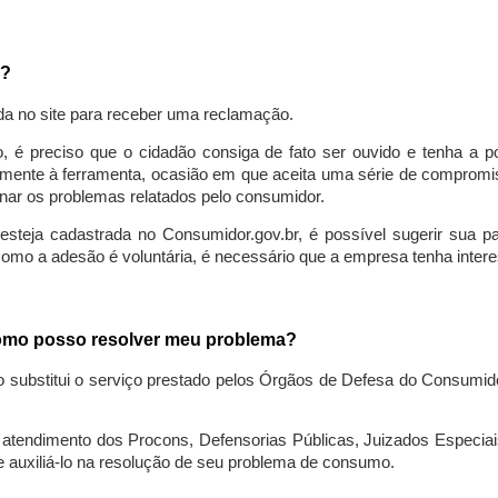
a?
da no site para receber uma reclamação.
o, é preciso que o cidadão consiga de fato ser ouvido e tenha a 
lmente à ferramenta, ocasião em que aceita uma série de compromiss
ionar os problemas relatados pelo consumidor.
eja cadastrada no Consumidor.gov.br, é possível sugerir sua parti
como a adesão é voluntária, é necessário que a empresa tenha intere
 como posso resolver meu problema?
o substitui o serviço prestado pelos Órgãos de Defesa do Consumi
endimento dos Procons, Defensorias Públicas, Juizados Especiais 
e auxiliá-lo na resolução de seu problema de consumo.