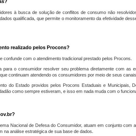
sas?
idores à busca de solução de conflitos de consumo não resolvido
ados qualificada, que permite o monitoramento da efetividade des
mento realizado pelos Procons?
se confunde com o atendimento tradicional prestado pelos Procons.
a para o consumidor resolver seu problema diretamente com as em
que continuam atendendo os consumidores por meio de seus canais t
ento do Estado providos pelos Procons Estaduais e Municipais, De
cidadão como sempre estiveram, e isso em nada muda com o funcion
gov.br?
ema Nacional de Defesa do Consumidor, atuam em conjunto com a 
 na análise estratégica de sua base de dados.