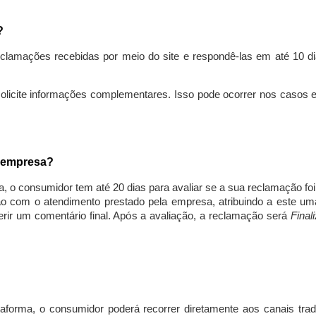
s?
lamações recebidas por meio do site e respondê-las em até 10 dia
solicite informações complementares. Isso pode ocorrer nos casos 
a empresa?
, o consumidor tem até 20 dias para avaliar se a sua reclamação fo
ção com o atendimento prestado pela empresa, atribuindo a este um
nserir um comentário final. Após a avaliação, a reclamação será
Final
aforma, o consumidor poderá recorrer diretamente aos canais trad