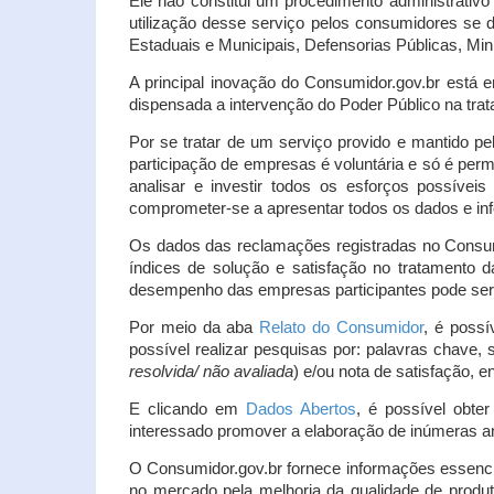
Ele não constitui um procedimento administrativ
utilização desse serviço pelos consumidores se d
Estaduais e Municipais, Defensorias Públicas, Mini
A principal inovação do Consumidor.gov.br está e
dispensada a intervenção do Poder Público na tratat
Por se tratar de um serviço provido e mantido pe
participação de empresas é voluntária e só é per
analisar e investir todos os esforços possíve
comprometer-se a apresentar todos os dados e inf
Os dados das reclamações registradas no Consu
índices de solução e satisfação no tratamento
desempenho das empresas participantes pode ser m
Por meio da aba
Relato do Consumidor
, é possí
possível realizar pesquisas por: palavras chave, 
resolvida/ não avaliada
) e/ou nota de satisfação, ent
E clicando em
Dados Abertos
, é possível obte
interessado promover a elaboração de inúmeras a
O Consumidor.gov.br fornece informações essencia
no mercado pela melhoria da qualidade de produt