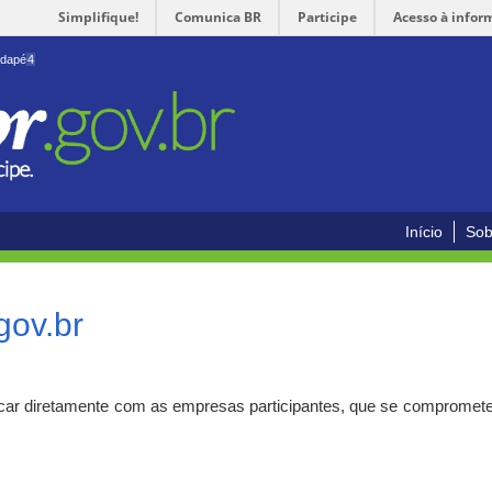
Simplifique!
Comunica BR
Participe
Acesso à infor
odapé
4
Início
Sob
gov.br
car diretamente com as empresas participantes, que se compromete