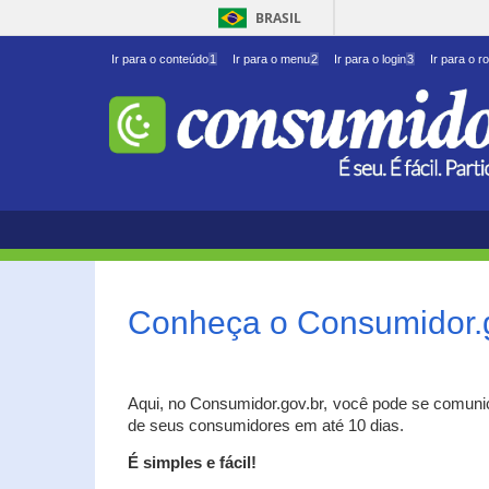
BRASIL
Ir para o conteúdo
1
Ir para o menu
2
Ir para o login
3
Ir para o r
Conheça o Consumidor.
Aqui, no Consumidor.gov.br, você pode se comuni
de seus consumidores em até 10 dias.
É simples e fácil!