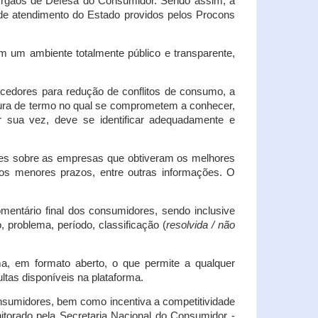
s Órgãos de Defesa do Consumidor. Sendo assim, a
s de atendimento do Estado providos pelos Procons
em um ambiente totalmente público e transparente,
necedores para redução de conflitos de consumo, a
atura de termo no qual se comprometem a conhecer,
r sua vez, deve se identificar adequadamente e
es sobre as empresas que obtiveram os melhores
os menores prazos, entre outras informações. O
mentário final dos consumidores, sendo inclusive
 problema, período, classificação (
resolvida / não
ma, em formato aberto, o que permite a qualquer
tas disponíveis na plataforma.
onsumidores, bem como incentiva a competitividade
itorado pela Secretaria Nacional do Consumidor -