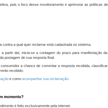
iva, pois o foco desse monitoramento é aprimorar as políticas d
a contra a qual quer reclamar está cadastrada no sistema.
, a partir daí, inicia-se a contagem do prazo para manifestação 
da postagem de sua resposta final.
 consumidor a chance de comentar a resposta recebida, classifi
mento recebido.
amação
e como
acompanhar sua reclamação
.
gum momento?
edimento é feito exclusivamente pela internet.