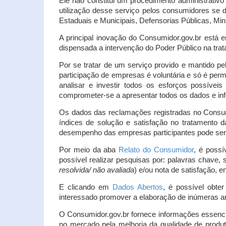
Ele não constitui um procedimento administrativ
utilização desse serviço pelos consumidores se d
Estaduais e Municipais, Defensorias Públicas, Mini
A principal inovação do Consumidor.gov.br está e
dispensada a intervenção do Poder Público na tratat
Por se tratar de um serviço provido e mantido pe
participação de empresas é voluntária e só é per
analisar e investir todos os esforços possíve
comprometer-se a apresentar todos os dados e inf
Os dados das reclamações registradas no Consu
índices de solução e satisfação no tratamento
desempenho das empresas participantes pode ser m
Por meio da aba
Relato do Consumidor
, é possí
possível realizar pesquisas por: palavras chave, 
resolvida/ não avaliada
) e/ou nota de satisfação, ent
E clicando em
Dados Abertos
, é possível obte
interessado promover a elaboração de inúmeras a
O Consumidor.gov.br fornece informações essencia
no mercado pela melhoria da qualidade de produt