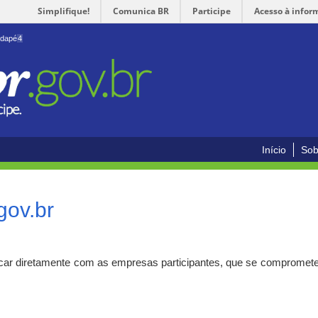
Simplifique!
Comunica BR
Participe
Acesso à infor
odapé
4
Início
Sob
gov.br
car diretamente com as empresas participantes, que se compromete