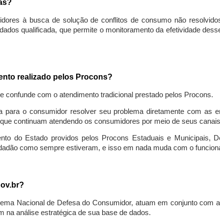
sas?
idores à busca de solução de conflitos de consumo não resolvido
ados qualificada, que permite o monitoramento da efetividade des
mento realizado pelos Procons?
se confunde com o atendimento tradicional prestado pelos Procons.
a para o consumidor resolver seu problema diretamente com as em
que continuam atendendo os consumidores por meio de seus canais t
ento do Estado providos pelos Procons Estaduais e Municipais, De
cidadão como sempre estiveram, e isso em nada muda com o funcion
gov.br?
ema Nacional de Defesa do Consumidor, atuam em conjunto com a 
 na análise estratégica de sua base de dados.