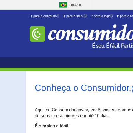
BRASIL
Ir para o conteúdo
1
Ir para o menu
2
Ir para o login
3
Ir para o r
Conheça o Consumidor.
Aqui, no Consumidor.gov.br, você pode se comuni
de seus consumidores em até 10 dias.
É simples e fácil!