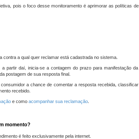
iva, pois o foco desse monitoramento é aprimorar as políticas d
a contra a qual quer reclamar está cadastrada no sistema.
, a partir daí, inicia-se a contagem do prazo para manifestação 
da postagem de sua resposta final.
 consumidor a chance de comentar a resposta recebida, classifi
mento recebido.
amação
e como
acompanhar sua reclamação
.
gum momento?
edimento é feito exclusivamente pela internet.