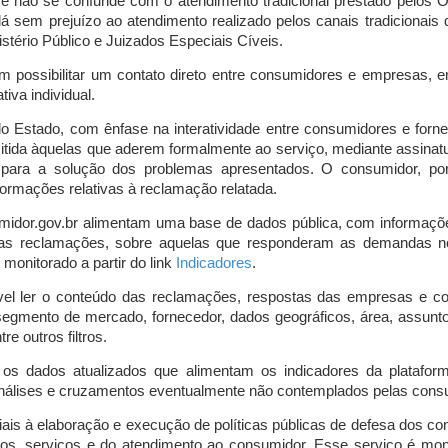
o e não se confunde com o atendimento tradicional prestado pelo
á sem prejuízo ao atendimento realizado pelos canais tradicionai
stério Público e Juizados Especiais Cíveis.
m possibilitar um contato direto entre consumidores e empresas, 
iva individual.
lo Estado, com ênfase na interatividade entre consumidores e for
mitida àquelas que aderem formalmente ao serviço, mediante assin
is para a solução dos problemas apresentados. O consumidor, po
ormações relativas à reclamação relatada.
midor.gov.br alimentam uma base de dados pública, com informaçõ
 das reclamações, sobre aquelas que responderam as demandas n
onitorado a partir do link
Indicadores
.
vel ler o conteúdo das reclamações, respostas das empresas e co
segmento de mercado, fornecedor, dados geográficos, área, assunto,
re outros filtros.
r os dados atualizados que alimentam os indicadores da platafor
nálises e cruzamentos eventualmente não contemplados pelas consul
is à elaboração e execução de políticas públicas de defesa dos c
os, serviços e do atendimento ao consumidor. Esse serviço é mon