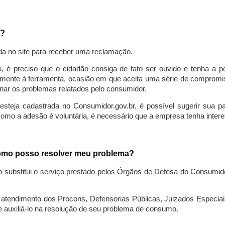
a?
da no site para receber uma reclamação.
o, é preciso que o cidadão consiga de fato ser ouvido e tenha a 
lmente à ferramenta, ocasião em que aceita uma série de compromiss
ionar os problemas relatados pelo consumidor.
eja cadastrada no Consumidor.gov.br, é possível sugerir sua parti
como a adesão é voluntária, é necessário que a empresa tenha intere
 como posso resolver meu problema?
o substitui o serviço prestado pelos Órgãos de Defesa do Consumi
endimento dos Procons, Defensorias Públicas, Juizados Especiais 
e auxiliá-lo na resolução de seu problema de consumo.