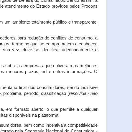
s Órgãos de Defesa do Consumidor. Sendo assim, a
s de atendimento do Estado providos pelos Procons
em um ambiente totalmente público e transparente,
necedores para redução de conflitos de consumo, a
atura de termo no qual se comprometem a conhecer,
r sua vez, deve se identificar adequadamente e
es sobre as empresas que obtiveram os melhores
os menores prazos, entre outras informações. O
mentário final dos consumidores, sendo inclusive
 problema, período, classificação (
resolvida / não
ma, em formato aberto, o que permite a qualquer
tas disponíveis na plataforma.
onsumidores, bem como incentiva a competitividade
itorado pela Secretaria Nacional do Consumidor -