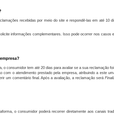
s?
lamações recebidas por meio do site e respondê-las em até 10 dia
solicite informações complementares. Isso pode ocorrer nos casos 
a empresa?
, o consumidor tem até 20 dias para avaliar se a sua reclamação fo
ção com o atendimento prestado pela empresa, atribuindo a este um
nserir um comentário final. Após a avaliação, a reclamação será
Final
aforma, o consumidor poderá recorrer diretamente aos canais trad