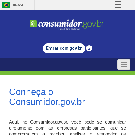
BRASIL
Simplifique!
Comunica BR
Participe
Acesso à informação
Entrar com
gov.br
Legislação
Canais
Toggle
naviga
Conheça o
Consumidor.gov.br
Aqui, no Consumidor.gov.br, você pode se comunicar
diretamente com as empresas participantes, que se
comprometem a receber, analisar e responder as