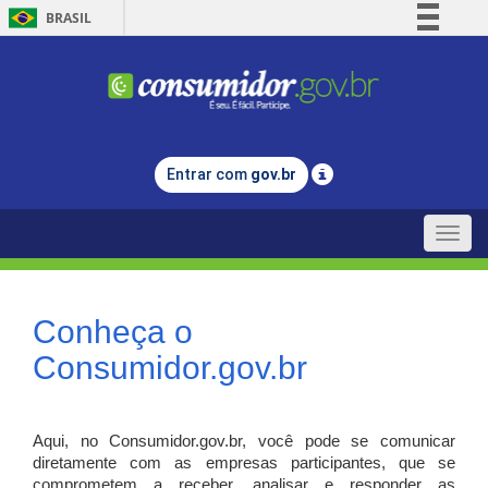
BRASIL
Simplifique!
Comunica BR
Participe
Acesso à informação
Entrar com
gov.br
Legislação
Canais
Toggle
naviga
Conheça o
Consumidor.gov.br
Aqui, no Consumidor.gov.br, você pode se comunicar
diretamente com as empresas participantes, que se
comprometem a receber, analisar e responder as