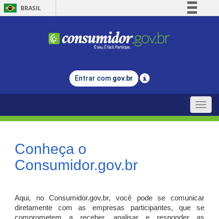
BRASIL
Simplifique!
Comunica BR
Participe
Acesso à informação
Entrar com
gov.br
Legislação
Canais
Toggle
naviga
Conheça o
Consumidor.gov.br
Aqui, no Consumidor.gov.br, você pode se comunicar
diretamente com as empresas participantes, que se
comprometem a receber, analisar e responder as