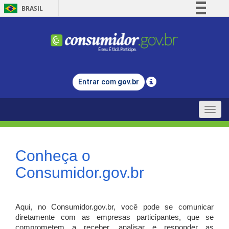
BRASIL
Simplifique!
Comunica BR
Participe
Acesso à informação
Entrar com
gov.br
Legislação
Canais
Toggle
naviga
Conheça o
Consumidor.gov.br
Aqui, no Consumidor.gov.br, você pode se comunicar
diretamente com as empresas participantes, que se
comprometem a receber, analisar e responder as