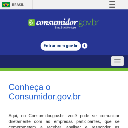
BRASIL
Simplifique!
Comunica BR
Participe
Acesso à informação
Entrar com
gov.br
Legislação
Canais
Toggle
naviga
Conheça o
Consumidor.gov.br
Aqui, no Consumidor.gov.br, você pode se comunicar
diretamente com as empresas participantes, que se
comprometem a receber, analisar e responder as