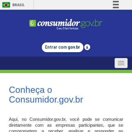
BRASIL
Simplifique!
Comunica BR
Participe
Acesso à informação
Entrar com
gov.br
Legislação
Canais
Toggle
naviga
Conheça o
Consumidor.gov.br
Aqui, no Consumidor.gov.br, você pode se comunicar
diretamente com as empresas participantes, que se
comprometem a receber, analisar e responder as