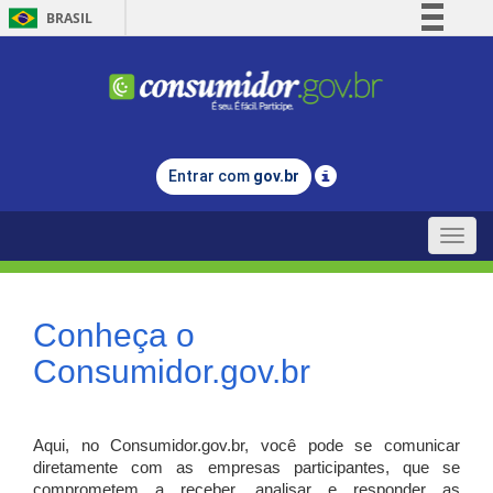
BRASIL
Simplifique!
Comunica BR
Participe
Acesso à informação
Entrar com
gov.br
Legislação
Canais
Toggle
naviga
Conheça o
Consumidor.gov.br
Aqui, no Consumidor.gov.br, você pode se comunicar
diretamente com as empresas participantes, que se
comprometem a receber, analisar e responder as