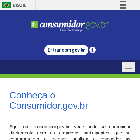
BRASIL
Simplifique!
Comunica BR
Participe
Acesso à informação
Entrar com
gov.br
Legislação
Canais
Toggle
naviga
Conheça o
Consumidor.gov.br
Aqui, no Consumidor.gov.br, você pode se comunicar
diretamente com as empresas participantes, que se
comprometem a receber, analisar e responder as