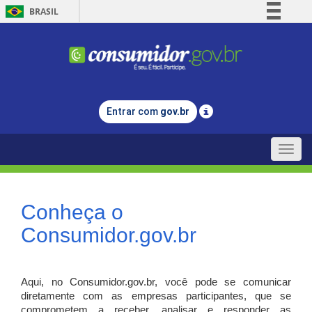
BRASIL
Simplifique!
Comunica BR
Participe
Acesso à informação
Entrar com
gov.br
Legislação
Canais
Toggle
naviga
Conheça o
Consumidor.gov.br
Aqui, no Consumidor.gov.br, você pode se comunicar
diretamente com as empresas participantes, que se
comprometem a receber, analisar e responder as