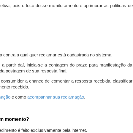
iva, pois o foco desse monitoramento é aprimorar as políticas d
a contra a qual quer reclamar está cadastrada no sistema.
, a partir daí, inicia-se a contagem do prazo para manifestação 
da postagem de sua resposta final.
 consumidor a chance de comentar a resposta recebida, classifi
mento recebido.
amação
e como
acompanhar sua reclamação
.
gum momento?
edimento é feito exclusivamente pela internet.