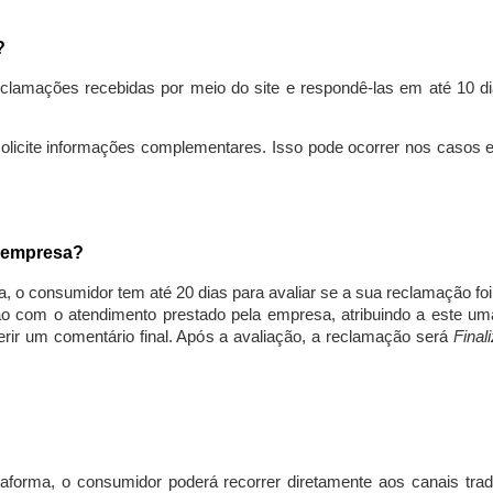
s?
lamações recebidas por meio do site e respondê-las em até 10 dia
solicite informações complementares. Isso pode ocorrer nos casos 
a empresa?
, o consumidor tem até 20 dias para avaliar se a sua reclamação fo
ção com o atendimento prestado pela empresa, atribuindo a este um
nserir um comentário final. Após a avaliação, a reclamação será
Final
aforma, o consumidor poderá recorrer diretamente aos canais trad