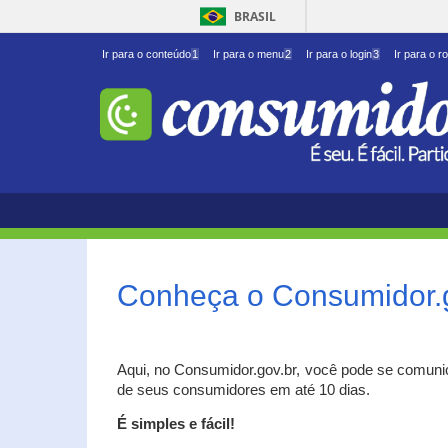
BRASIL
Ir para o conteúdo
1
Ir para o menu
2
Ir para o login
3
Ir para o r
Conheça o Consumidor.
Aqui, no Consumidor.gov.br, você pode se comuni
de seus consumidores em até 10 dias.
É simples e fácil!