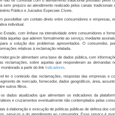
o e não se confunde com o atendimento tradicional prestado pelo
á sem prejuízo ao atendimento realizado pelos canais tradicionai
stério Público e Juizados Especiais Cíveis.
m possibilitar um contato direto entre consumidores e empresas, 
iva individual.
lo Estado, com ênfase na interatividade entre consumidores e for
mitida àquelas que aderem formalmente ao serviço, mediante assin
is para a solução dos problemas apresentados. O consumidor, po
ormações relativas à reclamação relatada.
midor.gov.br alimentam uma base de dados pública, com informaçõ
 das reclamações, sobre aquelas que responderam as demandas n
onitorado a partir do link
Indicadores
.
vel ler o conteúdo das reclamações, respostas das empresas e co
segmento de mercado, fornecedor, dados geográficos, área, assunto,
re outros filtros.
r os dados atualizados que alimentam os indicadores da platafor
nálises e cruzamentos eventualmente não contemplados pelas consul
is à elaboração e execução de políticas públicas de defesa dos c
os, serviços e do atendimento ao consumidor. Esse serviço é mon