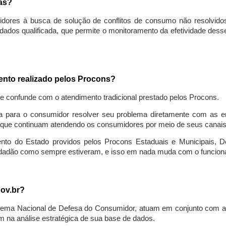
sas?
idores à busca de solução de conflitos de consumo não resolvido
ados qualificada, que permite o monitoramento da efetividade des
mento realizado pelos Procons?
se confunde com o atendimento tradicional prestado pelos Procons.
a para o consumidor resolver seu problema diretamente com as em
que continuam atendendo os consumidores por meio de seus canais t
ento do Estado providos pelos Procons Estaduais e Municipais, De
cidadão como sempre estiveram, e isso em nada muda com o funcion
gov.br?
ema Nacional de Defesa do Consumidor, atuam em conjunto com a 
 na análise estratégica de sua base de dados.