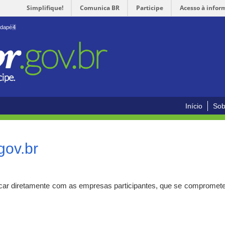
Simplifique!
Comunica BR
Participe
Acesso à infor
odapé
4
Início
Sob
gov.br
car diretamente com as empresas participantes, que se compromete