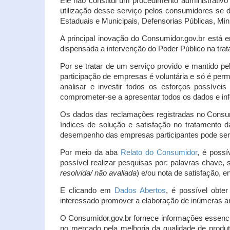
Ele não constitui um procedimento administrativ
utilização desse serviço pelos consumidores se d
Estaduais e Municipais, Defensorias Públicas, Mini
A principal inovação do Consumidor.gov.br está e
dispensada a intervenção do Poder Público na tratat
Por se tratar de um serviço provido e mantido pe
participação de empresas é voluntária e só é per
analisar e investir todos os esforços possíve
comprometer-se a apresentar todos os dados e inf
Os dados das reclamações registradas no Consu
índices de solução e satisfação no tratamento
desempenho das empresas participantes pode ser m
Por meio da aba
Relato do Consumidor
, é possí
possível realizar pesquisas por: palavras chave, 
resolvida/ não avaliada
) e/ou nota de satisfação, ent
E clicando em
Dados Abertos
, é possível obte
interessado promover a elaboração de inúmeras a
O Consumidor.gov.br fornece informações essencia
no mercado pela melhoria da qualidade de produt