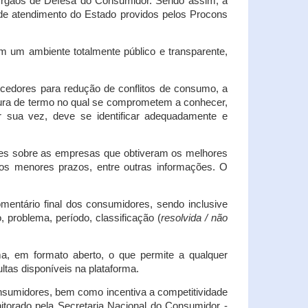
s Órgãos de Defesa do Consumidor. Sendo assim, a
s de atendimento do Estado providos pelos Procons
em um ambiente totalmente público e transparente,
necedores para redução de conflitos de consumo, a
atura de termo no qual se comprometem a conhecer,
r sua vez, deve se identificar adequadamente e
es sobre as empresas que obtiveram os melhores
os menores prazos, entre outras informações. O
mentário final dos consumidores, sendo inclusive
 problema, período, classificação (
resolvida / não
ma, em formato aberto, o que permite a qualquer
tas disponíveis na plataforma.
onsumidores, bem como incentiva a competitividade
itorado pela Secretaria Nacional do Consumidor -