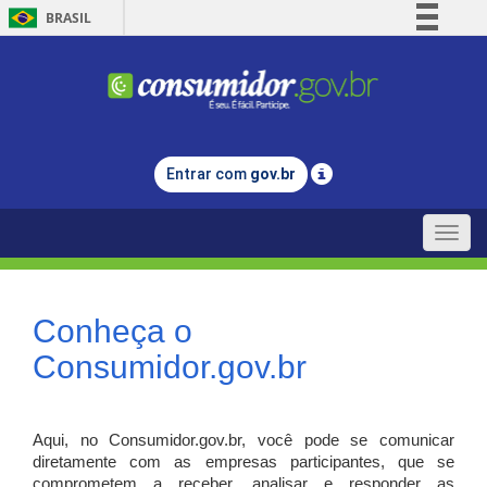
BRASIL
Simplifique!
Comunica BR
Participe
Acesso à informação
Entrar com
gov.br
Legislação
Canais
Toggle
naviga
Conheça o
Consumidor.gov.br
Aqui, no Consumidor.gov.br, você pode se comunicar
diretamente com as empresas participantes, que se
comprometem a receber, analisar e responder as