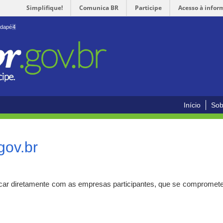
Simplifique!
Comunica BR
Participe
Acesso à infor
odapé
4
Início
Sob
gov.br
car diretamente com as empresas participantes, que se compromete