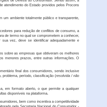
s Órgãos de Defesa do Consumidor. Sendo assim, a
s de atendimento do Estado providos pelos Procons
em um ambiente totalmente público e transparente,
necedores para redução de conflitos de consumo, a
atura de termo no qual se comprometem a conhecer,
r sua vez, deve se identificar adequadamente e
es sobre as empresas que obtiveram os melhores
os menores prazos, entre outras informações. O
mentário final dos consumidores, sendo inclusive
 problema, período, classificação (
resolvida / não
ma, em formato aberto, o que permite a qualquer
tas disponíveis na plataforma.
onsumidores, bem como incentiva a competitividade
itorado pela Secretaria Nacional do Consumidor -