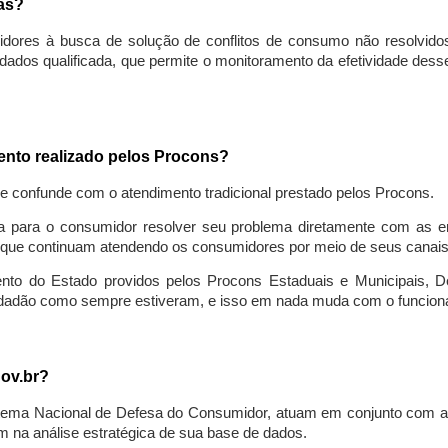
sas?
idores à busca de solução de conflitos de consumo não resolvido
ados qualificada, que permite o monitoramento da efetividade des
mento realizado pelos Procons?
se confunde com o atendimento tradicional prestado pelos Procons.
a para o consumidor resolver seu problema diretamente com as em
que continuam atendendo os consumidores por meio de seus canais t
ento do Estado providos pelos Procons Estaduais e Municipais, De
cidadão como sempre estiveram, e isso em nada muda com o funcion
gov.br?
ema Nacional de Defesa do Consumidor, atuam em conjunto com a 
 na análise estratégica de sua base de dados.