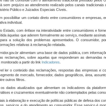
o e não se confunde com o atendimento tradicional prestado pelo
á sem prejuízo ao atendimento realizado pelos canais tradicionai
stério Público e Juizados Especiais Cíveis.
m possibilitar um contato direto entre consumidores e empresas, 
iva individual.
lo Estado, com ênfase na interatividade entre consumidores e for
mitida àquelas que aderem formalmente ao serviço, mediante assin
is para a solução dos problemas apresentados. O consumidor, po
ormações relativas à reclamação relatada.
midor.gov.br alimentam uma base de dados pública, com informaçõ
 das reclamações, sobre aquelas que responderam as demandas n
onitorado a partir do link
Indicadores
.
vel ler o conteúdo das reclamações, respostas das empresas e co
segmento de mercado, fornecedor, dados geográficos, área, assunto,
re outros filtros.
r os dados atualizados que alimentam os indicadores da platafor
nálises e cruzamentos eventualmente não contemplados pelas consul
is à elaboração e execução de políticas públicas de defesa dos c
os, serviços e do atendimento ao consumidor. Esse serviço é mon