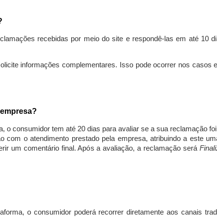
s?
lamações recebidas por meio do site e respondê-las em até 10 dia
solicite informações complementares. Isso pode ocorrer nos casos 
a empresa?
, o consumidor tem até 20 dias para avaliar se a sua reclamação fo
ção com o atendimento prestado pela empresa, atribuindo a este um
nserir um comentário final. Após a avaliação, a reclamação será
Final
aforma, o consumidor poderá recorrer diretamente aos canais trad