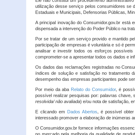
Ele não constitui um procedimento administrativ
utilização desse serviço pelos consumidores se d
Estaduais e Municipais, Defensorias Públicas, Mini
A principal inovação do Consumidor.gov.br está e
dispensada a intervenção do Poder Público na tratat
Por se tratar de um serviço provido e mantido pe
participação de empresas é voluntária e só é per
analisar e investir todos os esforços possíve
comprometer-se a apresentar todos os dados e inf
Os dados das reclamações registradas no Consu
índices de solução e satisfação no tratamento
desempenho das empresas participantes pode ser m
Por meio da aba
Relato do Consumidor
, é possí
possível realizar pesquisas por: palavras chave, 
resolvida/ não avaliada
) e/ou nota de satisfação, ent
E clicando em
Dados Abertos
, é possível obte
interessado promover a elaboração de inúmeras a
O Consumidor.gov.br fornece informações essencia
no mercado pela melhoria da qualidade de produt