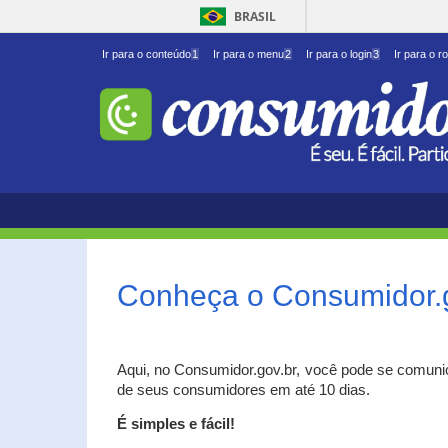
BRASIL
Ir para o conteúdo
1
Ir para o menu
2
Ir para o login
3
Ir para o r
Conheça o Consumidor.
Aqui, no Consumidor.gov.br, você pode se comuni
de seus consumidores em até 10 dias.
É simples e fácil!