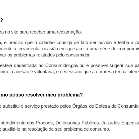
a?
da no site para receber uma reclamação.
o, é preciso que o cidadão consiga de fato ser ouvido e tenha a 
lmente à ferramenta, ocasião em que aceita uma série de compromiss
ionar os problemas relatados pelo consumidor.
eja cadastrada no Consumidor.gov.br, é possível sugerir sua parti
como a adesão é voluntária, é necessário que a empresa tenha intere
 como posso resolver meu problema?
o substitui o serviço prestado pelos Órgãos de Defesa do Consumi
endimento dos Procons, Defensorias Públicas, Juizados Especiais 
e auxiliá-lo na resolução de seu problema de consumo.