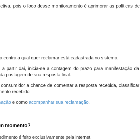
iva, pois o foco desse monitoramento é aprimorar as políticas d
a contra a qual quer reclamar está cadastrada no sistema.
, a partir daí, inicia-se a contagem do prazo para manifestação 
da postagem de sua resposta final.
 consumidor a chance de comentar a resposta recebida, classifi
mento recebido.
amação
e como
acompanhar sua reclamação
.
gum momento?
edimento é feito exclusivamente pela internet.