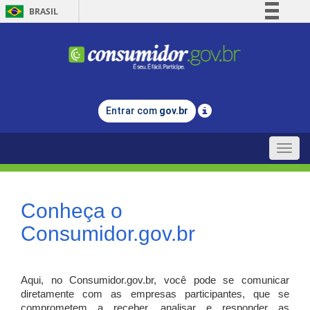
BRASIL
Simplifique!
Comunica BR
Participe
Acesso à informação
Entrar com
gov.br
Legislação
Canais
Toggle
naviga
Conheça o
Consumidor.gov.br
Aqui, no Consumidor.gov.br, você pode se comunicar
diretamente com as empresas participantes, que se
comprometem a receber, analisar e responder as