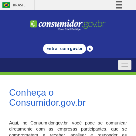
BRASIL
Simplifique!
Comunica BR
Participe
Acesso à informação
Entrar com
gov.br
Legislação
Canais
Toggle
naviga
Conheça o
Consumidor.gov.br
Aqui, no Consumidor.gov.br, você pode se comunicar
diretamente com as empresas participantes, que se
comprometem a receber, analisar e responder as