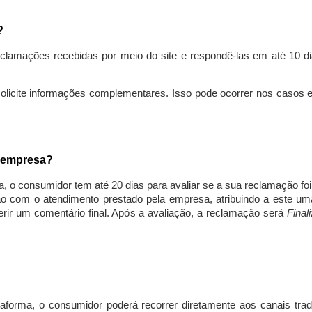
s?
lamações recebidas por meio do site e respondê-las em até 10 dia
solicite informações complementares. Isso pode ocorrer nos casos 
a empresa?
, o consumidor tem até 20 dias para avaliar se a sua reclamação fo
ção com o atendimento prestado pela empresa, atribuindo a este um
nserir um comentário final. Após a avaliação, a reclamação será
Final
aforma, o consumidor poderá recorrer diretamente aos canais trad