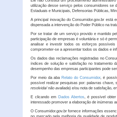
Ele não constitui um procedimento administrativ
utilização desse serviço pelos consumidores se d
Estaduais e Municipais, Defensorias Públicas, Mini
A principal inovação do Consumidor.gov.br está e
dispensada a intervenção do Poder Público na tratat
Por se tratar de um serviço provido e mantido pe
participação de empresas é voluntária e só é per
analisar e investir todos os esforços possíve
comprometer-se a apresentar todos os dados e inf
Os dados das reclamações registradas no Consu
índices de solução e satisfação no tratamento
desempenho das empresas participantes pode ser m
Por meio da aba
Relato do Consumidor
, é possí
possível realizar pesquisas por: palavras chave, 
resolvida/ não avaliada
) e/ou nota de satisfação, ent
E clicando em
Dados Abertos
, é possível obte
interessado promover a elaboração de inúmeras a
O Consumidor.gov.br fornece informações essencia
no mercado pela melhoria da qualidade de produt