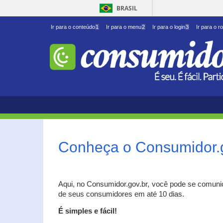
BRASIL
Ir para o conteúdo
1
Ir para o menu
2
Ir para o login
3
Ir para o r
Conheça o Consumidor.
Aqui, no Consumidor.gov.br, você pode se comuni
de seus consumidores em até 10 dias.
É simples e fácil!