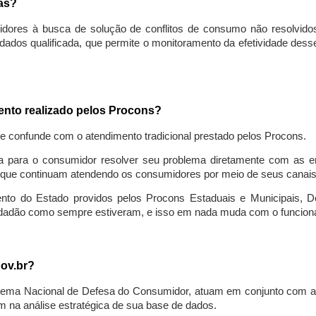
sas?
idores à busca de solução de conflitos de consumo não resolvido
ados qualificada, que permite o monitoramento da efetividade des
mento realizado pelos Procons?
se confunde com o atendimento tradicional prestado pelos Procons.
a para o consumidor resolver seu problema diretamente com as em
que continuam atendendo os consumidores por meio de seus canais t
ento do Estado providos pelos Procons Estaduais e Municipais, De
cidadão como sempre estiveram, e isso em nada muda com o funcion
gov.br?
ema Nacional de Defesa do Consumidor, atuam em conjunto com a 
 na análise estratégica de sua base de dados.