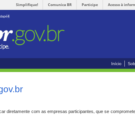
Simplifique!
Comunica BR
Participe
Acesso à infor
odapé
4
Início
Sob
gov.br
car diretamente com as empresas participantes, que se compromete