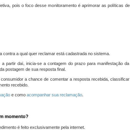
iva, pois o foco desse monitoramento é aprimorar as políticas d
a contra a qual quer reclamar está cadastrada no sistema.
, a partir daí, inicia-se a contagem do prazo para manifestação 
da postagem de sua resposta final.
 consumidor a chance de comentar a resposta recebida, classifi
mento recebido.
amação
e como
acompanhar sua reclamação
.
gum momento?
edimento é feito exclusivamente pela internet.