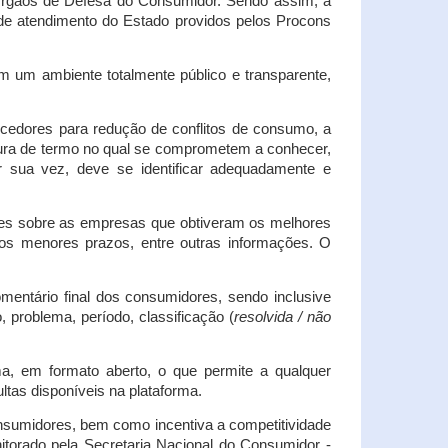
s Órgãos de Defesa do Consumidor. Sendo assim, a
s de atendimento do Estado providos pelos Procons
em um ambiente totalmente público e transparente,
necedores para redução de conflitos de consumo, a
atura de termo no qual se comprometem a conhecer,
r sua vez, deve se identificar adequadamente e
es sobre as empresas que obtiveram os melhores
os menores prazos, entre outras informações. O
mentário final dos consumidores, sendo inclusive
 problema, período, classificação (
resolvida / não
ma, em formato aberto, o que permite a qualquer
tas disponíveis na plataforma.
onsumidores, bem como incentiva a competitividade
itorado pela Secretaria Nacional do Consumidor -