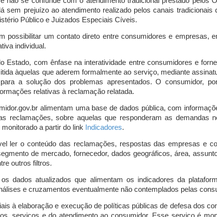
o e não se confunde com o atendimento tradicional prestado pelo
á sem prejuízo ao atendimento realizado pelos canais tradicionai
stério Público e Juizados Especiais Cíveis.
m possibilitar um contato direto entre consumidores e empresas, 
iva individual.
lo Estado, com ênfase na interatividade entre consumidores e for
mitida àquelas que aderem formalmente ao serviço, mediante assin
is para a solução dos problemas apresentados. O consumidor, po
ormações relativas à reclamação relatada.
midor.gov.br alimentam uma base de dados pública, com informaçõ
 das reclamações, sobre aquelas que responderam as demandas n
onitorado a partir do link
Indicadores
.
vel ler o conteúdo das reclamações, respostas das empresas e co
segmento de mercado, fornecedor, dados geográficos, área, assunto,
re outros filtros.
r os dados atualizados que alimentam os indicadores da platafor
nálises e cruzamentos eventualmente não contemplados pelas consul
is à elaboração e execução de políticas públicas de defesa dos c
os, serviços e do atendimento ao consumidor. Esse serviço é mon