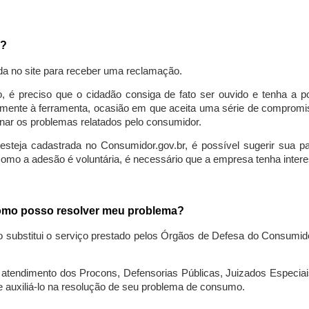
a?
da no site para receber uma reclamação.
o, é preciso que o cidadão consiga de fato ser ouvido e tenha a 
lmente à ferramenta, ocasião em que aceita uma série de compromiss
ionar os problemas relatados pelo consumidor.
eja cadastrada no Consumidor.gov.br, é possível sugerir sua parti
como a adesão é voluntária, é necessário que a empresa tenha intere
 como posso resolver meu problema?
o substitui o serviço prestado pelos Órgãos de Defesa do Consumi
endimento dos Procons, Defensorias Públicas, Juizados Especiais 
e auxiliá-lo na resolução de seu problema de consumo.