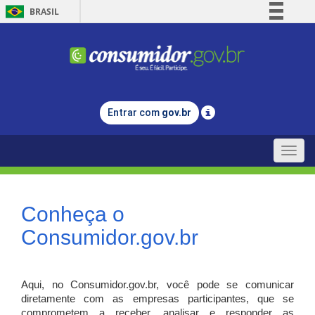
BRASIL
Simplifique!
Comunica BR
Participe
Acesso à informação
Entrar com
gov.br
Legislação
Canais
Toggle
naviga
Conheça o
Consumidor.gov.br
Aqui, no Consumidor.gov.br, você pode se comunicar
diretamente com as empresas participantes, que se
comprometem a receber, analisar e responder as