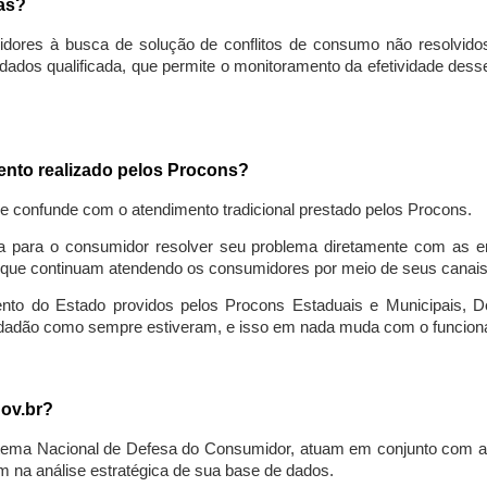
sas?
idores à busca de solução de conflitos de consumo não resolvido
ados qualificada, que permite o monitoramento da efetividade des
mento realizado pelos Procons?
se confunde com o atendimento tradicional prestado pelos Procons.
a para o consumidor resolver seu problema diretamente com as em
que continuam atendendo os consumidores por meio de seus canais t
ento do Estado providos pelos Procons Estaduais e Municipais, De
cidadão como sempre estiveram, e isso em nada muda com o funcion
gov.br?
ema Nacional de Defesa do Consumidor, atuam em conjunto com a 
 na análise estratégica de sua base de dados.