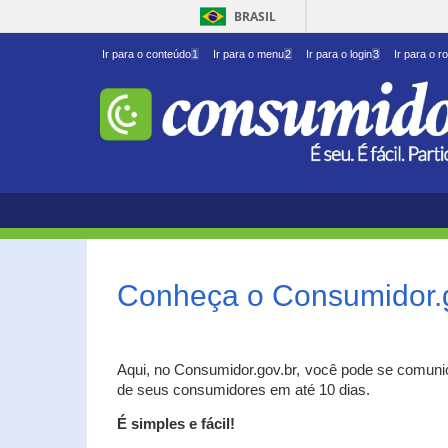
BRASIL
Ir para o conteúdo
1
Ir para o menu
2
Ir para o login
3
Ir para o r
Conheça o Consumidor.
Aqui, no Consumidor.gov.br, você pode se comuni
de seus consumidores em até 10 dias.
É simples e fácil!