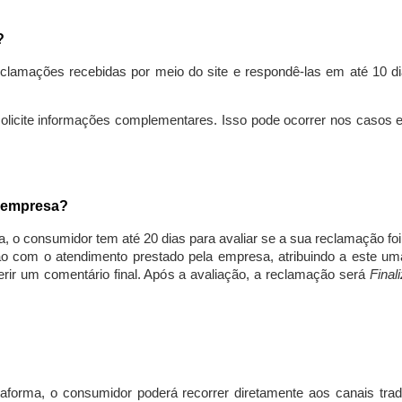
s?
lamações recebidas por meio do site e respondê-las em até 10 dia
solicite informações complementares. Isso pode ocorrer nos casos 
a empresa?
, o consumidor tem até 20 dias para avaliar se a sua reclamação fo
ção com o atendimento prestado pela empresa, atribuindo a este um
nserir um comentário final. Após a avaliação, a reclamação será
Final
aforma, o consumidor poderá recorrer diretamente aos canais trad