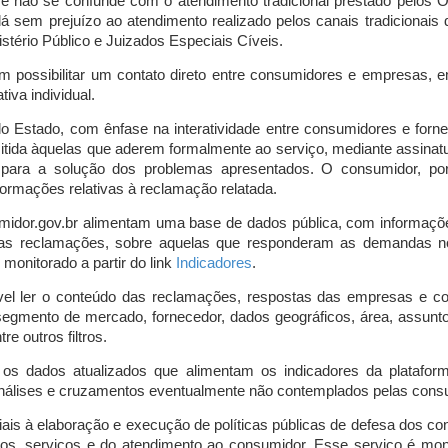
o e não se confunde com o atendimento tradicional prestado pelo
á sem prejuízo ao atendimento realizado pelos canais tradicionai
stério Público e Juizados Especiais Cíveis.
m possibilitar um contato direto entre consumidores e empresas, 
iva individual.
lo Estado, com ênfase na interatividade entre consumidores e for
mitida àquelas que aderem formalmente ao serviço, mediante assin
is para a solução dos problemas apresentados. O consumidor, po
ormações relativas à reclamação relatada.
midor.gov.br alimentam uma base de dados pública, com informaçõ
 das reclamações, sobre aquelas que responderam as demandas n
onitorado a partir do link
Indicadores
.
vel ler o conteúdo das reclamações, respostas das empresas e co
segmento de mercado, fornecedor, dados geográficos, área, assunto,
re outros filtros.
r os dados atualizados que alimentam os indicadores da platafor
nálises e cruzamentos eventualmente não contemplados pelas consul
is à elaboração e execução de políticas públicas de defesa dos c
os, serviços e do atendimento ao consumidor. Esse serviço é mon