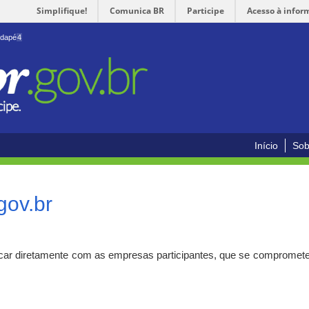
Simplifique!
Comunica BR
Participe
Acesso à infor
odapé
4
Início
Sob
gov.br
car diretamente com as empresas participantes, que se compromete