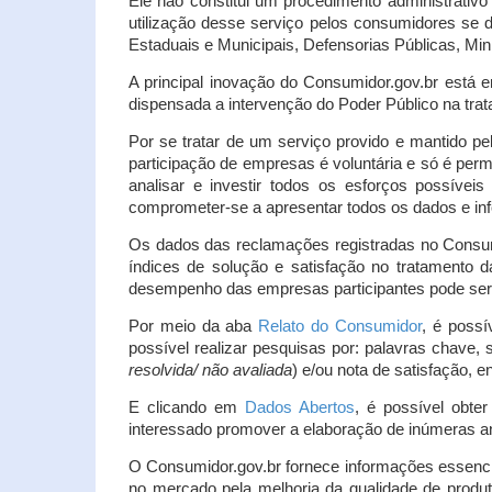
Ele não constitui um procedimento administrativ
utilização desse serviço pelos consumidores se d
Estaduais e Municipais, Defensorias Públicas, Mini
A principal inovação do Consumidor.gov.br está e
dispensada a intervenção do Poder Público na tratat
Por se tratar de um serviço provido e mantido pe
participação de empresas é voluntária e só é per
analisar e investir todos os esforços possíve
comprometer-se a apresentar todos os dados e inf
Os dados das reclamações registradas no Consu
índices de solução e satisfação no tratamento
desempenho das empresas participantes pode ser m
Por meio da aba
Relato do Consumidor
, é possí
possível realizar pesquisas por: palavras chave, 
resolvida/ não avaliada
) e/ou nota de satisfação, ent
E clicando em
Dados Abertos
, é possível obte
interessado promover a elaboração de inúmeras a
O Consumidor.gov.br fornece informações essencia
no mercado pela melhoria da qualidade de produt