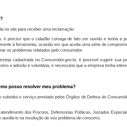
a?
da no site para receber uma reclamação.
o, é preciso que o cidadão consiga de fato ser ouvido e tenha a 
lmente à ferramenta, ocasião em que aceita uma série de compromiss
ionar os problemas relatados pelo consumidor.
eja cadastrada no Consumidor.gov.br, é possível sugerir sua parti
como a adesão é voluntária, é necessário que a empresa tenha intere
 como posso resolver meu problema?
o substitui o serviço prestado pelos Órgãos de Defesa do Consumi
endimento dos Procons, Defensorias Públicas, Juizados Especiais 
e auxiliá-lo na resolução de seu problema de consumo.