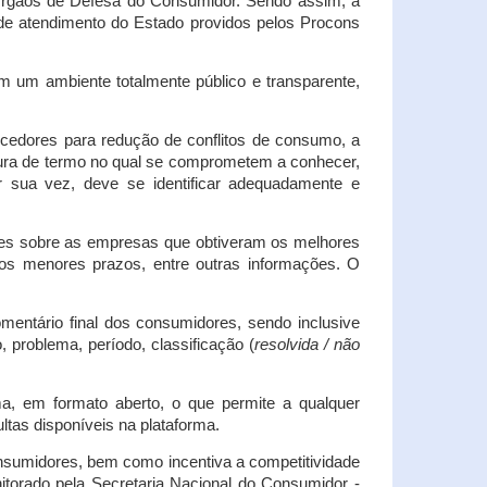
s Órgãos de Defesa do Consumidor. Sendo assim, a
s de atendimento do Estado providos pelos Procons
em um ambiente totalmente público e transparente,
necedores para redução de conflitos de consumo, a
atura de termo no qual se comprometem a conhecer,
r sua vez, deve se identificar adequadamente e
es sobre as empresas que obtiveram os melhores
os menores prazos, entre outras informações. O
mentário final dos consumidores, sendo inclusive
 problema, período, classificação (
resolvida / não
ma, em formato aberto, o que permite a qualquer
tas disponíveis na plataforma.
onsumidores, bem como incentiva a competitividade
itorado pela Secretaria Nacional do Consumidor -