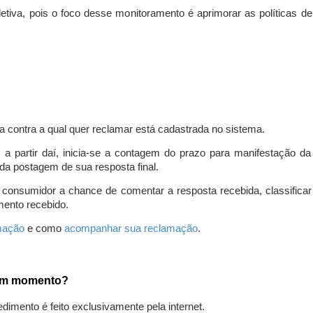
iva, pois o foco desse monitoramento é aprimorar as políticas d
a contra a qual quer reclamar está cadastrada no sistema.
, a partir daí, inicia-se a contagem do prazo para manifestação 
da postagem de sua resposta final.
 consumidor a chance de comentar a resposta recebida, classifi
mento recebido.
amação
e como
acompanhar sua reclamação
.
gum momento?
edimento é feito exclusivamente pela internet.