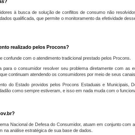
sas?
idores à busca de solução de conflitos de consumo não resolvido
ados qualificada, que permite o monitoramento da efetividade des
mento realizado pelos Procons?
se confunde com o atendimento tradicional prestado pelos Procons.
a para o consumidor resolver seu problema diretamente com as em
que continuam atendendo os consumidores por meio de seus canais t
ento do Estado providos pelos Procons Estaduais e Municipais, De
cidadão como sempre estiveram, e isso em nada muda com o funcion
gov.br?
ema Nacional de Defesa do Consumidor, atuam em conjunto com a 
 na análise estratégica de sua base de dados.