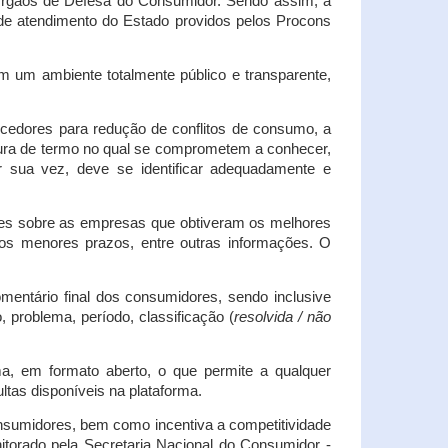
s Órgãos de Defesa do Consumidor. Sendo assim, a
s de atendimento do Estado providos pelos Procons
em um ambiente totalmente público e transparente,
necedores para redução de conflitos de consumo, a
atura de termo no qual se comprometem a conhecer,
r sua vez, deve se identificar adequadamente e
es sobre as empresas que obtiveram os melhores
os menores prazos, entre outras informações. O
mentário final dos consumidores, sendo inclusive
 problema, período, classificação (
resolvida / não
ma, em formato aberto, o que permite a qualquer
tas disponíveis na plataforma.
onsumidores, bem como incentiva a competitividade
itorado pela Secretaria Nacional do Consumidor -