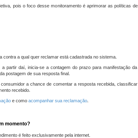
iva, pois o foco desse monitoramento é aprimorar as políticas d
a contra a qual quer reclamar está cadastrada no sistema.
, a partir daí, inicia-se a contagem do prazo para manifestação 
da postagem de sua resposta final.
 consumidor a chance de comentar a resposta recebida, classifi
mento recebido.
amação
e como
acompanhar sua reclamação
.
gum momento?
edimento é feito exclusivamente pela internet.