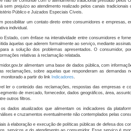
o e não se confunde com o atendimento tradicional prestado pelo
á sem prejuízo ao atendimento realizado pelos canais tradicionai
stério Público e Juizados Especiais Cíveis.
m possibilitar um contato direto entre consumidores e empresas, 
iva individual.
lo Estado, com ênfase na interatividade entre consumidores e for
mitida àquelas que aderem formalmente ao serviço, mediante assin
is para a solução dos problemas apresentados. O consumidor, po
ormações relativas à reclamação relatada.
midor.gov.br alimentam uma base de dados pública, com informaçõ
 das reclamações, sobre aquelas que responderam as demandas n
onitorado a partir do link
Indicadores
.
vel ler o conteúdo das reclamações, respostas das empresas e co
segmento de mercado, fornecedor, dados geográficos, área, assunto,
re outros filtros.
r os dados atualizados que alimentam os indicadores da platafor
nálises e cruzamentos eventualmente não contemplados pelas consul
is à elaboração e execução de políticas públicas de defesa dos c
os, serviços e do atendimento ao consumidor. Esse serviço é mon