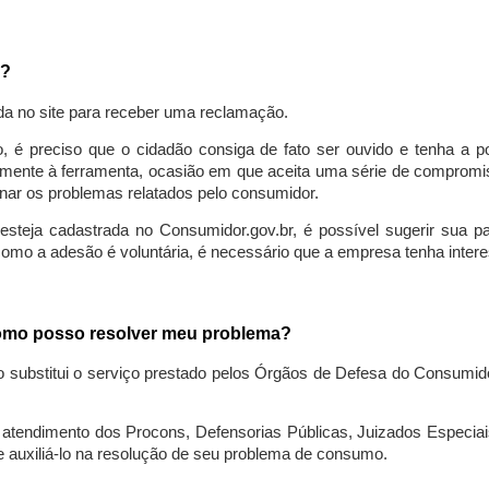
a?
da no site para receber uma reclamação.
o, é preciso que o cidadão consiga de fato ser ouvido e tenha a 
lmente à ferramenta, ocasião em que aceita uma série de compromiss
ionar os problemas relatados pelo consumidor.
eja cadastrada no Consumidor.gov.br, é possível sugerir sua parti
como a adesão é voluntária, é necessário que a empresa tenha intere
 como posso resolver meu problema?
o substitui o serviço prestado pelos Órgãos de Defesa do Consumi
endimento dos Procons, Defensorias Públicas, Juizados Especiais 
e auxiliá-lo na resolução de seu problema de consumo.