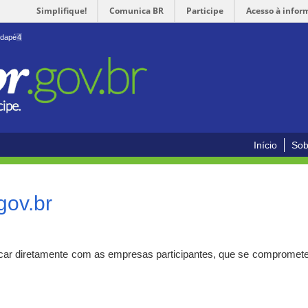
Simplifique!
Comunica BR
Participe
Acesso à infor
odapé
4
Início
Sob
gov.br
car diretamente com as empresas participantes, que se compromete