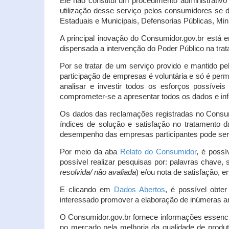
Ele não constitui um procedimento administrativ
utilização desse serviço pelos consumidores se d
Estaduais e Municipais, Defensorias Públicas, Mini
A principal inovação do Consumidor.gov.br está e
dispensada a intervenção do Poder Público na tratat
Por se tratar de um serviço provido e mantido pe
participação de empresas é voluntária e só é per
analisar e investir todos os esforços possíve
comprometer-se a apresentar todos os dados e inf
Os dados das reclamações registradas no Consu
índices de solução e satisfação no tratamento
desempenho das empresas participantes pode ser m
Por meio da aba
Relato do Consumidor
, é possí
possível realizar pesquisas por: palavras chave, 
resolvida/ não avaliada
) e/ou nota de satisfação, ent
E clicando em
Dados Abertos
, é possível obte
interessado promover a elaboração de inúmeras a
O Consumidor.gov.br fornece informações essencia
no mercado pela melhoria da qualidade de produt