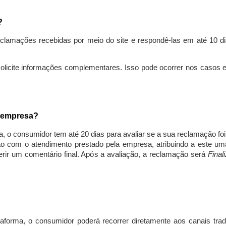
s?
lamações recebidas por meio do site e respondê-las em até 10 dia
solicite informações complementares. Isso pode ocorrer nos casos 
a empresa?
, o consumidor tem até 20 dias para avaliar se a sua reclamação fo
ção com o atendimento prestado pela empresa, atribuindo a este um
nserir um comentário final. Após a avaliação, a reclamação será
Final
aforma, o consumidor poderá recorrer diretamente aos canais trad