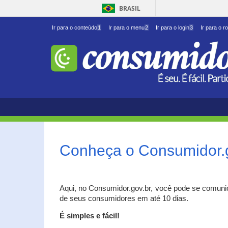
BRASIL
Ir para o conteúdo
1
Ir para o menu
2
Ir para o login
3
Ir para o r
Conheça o Consumidor.
Aqui, no Consumidor.gov.br, você pode se comuni
de seus consumidores em até 10 dias.
É simples e fácil!