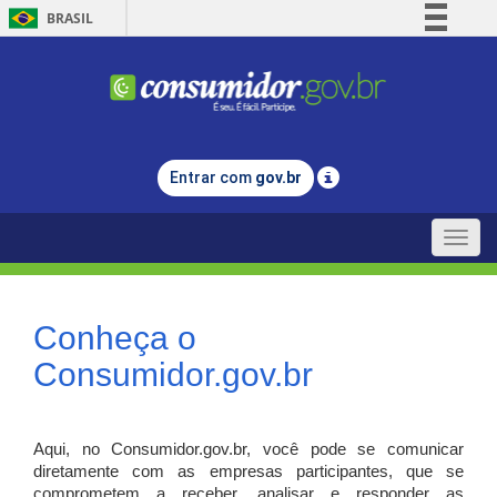
BRASIL
Simplifique!
Comunica BR
Participe
Acesso à informação
Entrar com
gov.br
Legislação
Canais
Toggle
naviga
Conheça o
Consumidor.gov.br
Aqui, no Consumidor.gov.br, você pode se comunicar
diretamente com as empresas participantes, que se
comprometem a receber, analisar e responder as