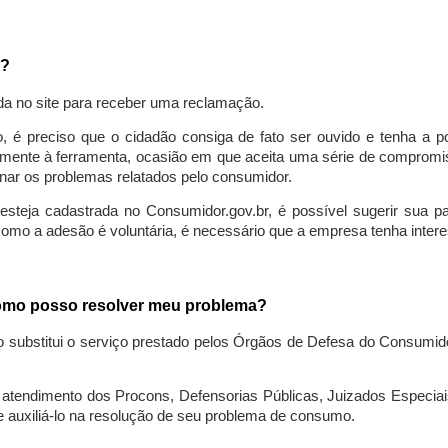
a?
da no site para receber uma reclamação.
o, é preciso que o cidadão consiga de fato ser ouvido e tenha a 
lmente à ferramenta, ocasião em que aceita uma série de compromiss
ionar os problemas relatados pelo consumidor.
eja cadastrada no Consumidor.gov.br, é possível sugerir sua parti
como a adesão é voluntária, é necessário que a empresa tenha intere
 como posso resolver meu problema?
o substitui o serviço prestado pelos Órgãos de Defesa do Consumi
endimento dos Procons, Defensorias Públicas, Juizados Especiais 
e auxiliá-lo na resolução de seu problema de consumo.