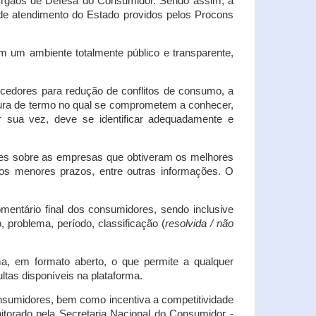
s Órgãos de Defesa do Consumidor. Sendo assim, a
s de atendimento do Estado providos pelos Procons
em um ambiente totalmente público e transparente,
necedores para redução de conflitos de consumo, a
atura de termo no qual se comprometem a conhecer,
r sua vez, deve se identificar adequadamente e
es sobre as empresas que obtiveram os melhores
os menores prazos, entre outras informações. O
mentário final dos consumidores, sendo inclusive
 problema, período, classificação (
resolvida / não
ma, em formato aberto, o que permite a qualquer
tas disponíveis na plataforma.
onsumidores, bem como incentiva a competitividade
itorado pela Secretaria Nacional do Consumidor -