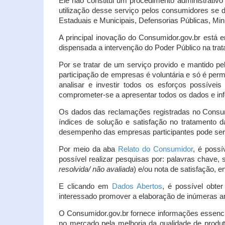
Ele não constitui um procedimento administrativ
utilização desse serviço pelos consumidores se d
Estaduais e Municipais, Defensorias Públicas, Mini
A principal inovação do Consumidor.gov.br está e
dispensada a intervenção do Poder Público na tratat
Por se tratar de um serviço provido e mantido pe
participação de empresas é voluntária e só é per
analisar e investir todos os esforços possíve
comprometer-se a apresentar todos os dados e inf
Os dados das reclamações registradas no Consu
índices de solução e satisfação no tratamento
desempenho das empresas participantes pode ser m
Por meio da aba
Relato do Consumidor
, é possí
possível realizar pesquisas por: palavras chave, 
resolvida/ não avaliada
) e/ou nota de satisfação, ent
E clicando em
Dados Abertos
, é possível obte
interessado promover a elaboração de inúmeras a
O Consumidor.gov.br fornece informações essencia
no mercado pela melhoria da qualidade de produt