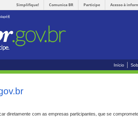
Simplifique!
Comunica BR
Participe
Acesso à infor
odapé
4
Início
Sob
gov.br
car diretamente com as empresas participantes, que se compromete