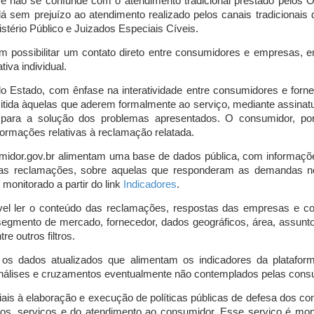
o e não se confunde com o atendimento tradicional prestado pelo
á sem prejuízo ao atendimento realizado pelos canais tradicionai
stério Público e Juizados Especiais Cíveis.
m possibilitar um contato direto entre consumidores e empresas, 
iva individual.
lo Estado, com ênfase na interatividade entre consumidores e for
mitida àquelas que aderem formalmente ao serviço, mediante assin
is para a solução dos problemas apresentados. O consumidor, po
ormações relativas à reclamação relatada.
midor.gov.br alimentam uma base de dados pública, com informaçõ
 das reclamações, sobre aquelas que responderam as demandas n
onitorado a partir do link
Indicadores
.
vel ler o conteúdo das reclamações, respostas das empresas e co
segmento de mercado, fornecedor, dados geográficos, área, assunto,
re outros filtros.
r os dados atualizados que alimentam os indicadores da platafor
nálises e cruzamentos eventualmente não contemplados pelas consul
is à elaboração e execução de políticas públicas de defesa dos c
os, serviços e do atendimento ao consumidor. Esse serviço é mon