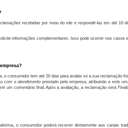
s?
lamações recebidas por meio do site e respondê-las em até 10 dia
solicite informações complementares. Isso pode ocorrer nos casos 
a empresa?
, o consumidor tem até 20 dias para avaliar se a sua reclamação fo
ção com o atendimento prestado pela empresa, atribuindo a este um
nserir um comentário final. Após a avaliação, a reclamação será
Final
aforma, o consumidor poderá recorrer diretamente aos canais trad