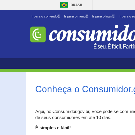
BRASIL
Ir para o conteúdo
1
Ir para o menu
2
Ir para o login
3
Ir para o r
Conheça o Consumidor.
Aqui, no Consumidor.gov.br, você pode se comuni
de seus consumidores em até 10 dias.
É simples e fácil!