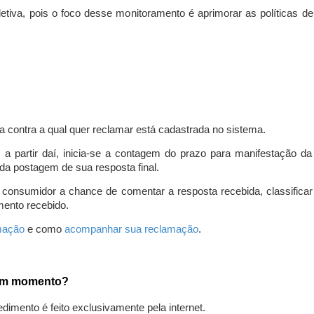
iva, pois o foco desse monitoramento é aprimorar as políticas d
a contra a qual quer reclamar está cadastrada no sistema.
, a partir daí, inicia-se a contagem do prazo para manifestação 
da postagem de sua resposta final.
 consumidor a chance de comentar a resposta recebida, classifi
mento recebido.
amação
e como
acompanhar sua reclamação
.
gum momento?
edimento é feito exclusivamente pela internet.