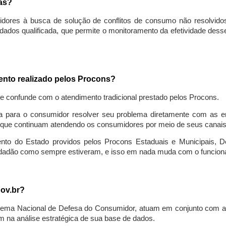
sas?
idores à busca de solução de conflitos de consumo não resolvido
ados qualificada, que permite o monitoramento da efetividade des
mento realizado pelos Procons?
se confunde com o atendimento tradicional prestado pelos Procons.
a para o consumidor resolver seu problema diretamente com as em
que continuam atendendo os consumidores por meio de seus canais t
ento do Estado providos pelos Procons Estaduais e Municipais, De
cidadão como sempre estiveram, e isso em nada muda com o funcion
gov.br?
ema Nacional de Defesa do Consumidor, atuam em conjunto com a 
 na análise estratégica de sua base de dados.