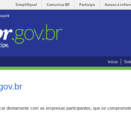
Simplifique!
Comunica BR
Participe
Acesso à infor
odapé
4
Início
Sob
gov.br
car diretamente com as empresas participantes, que se compromete