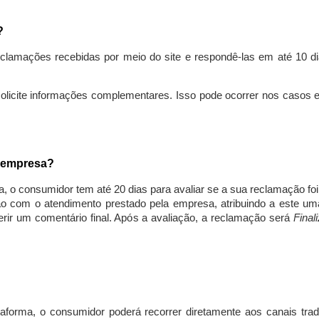
s?
lamações recebidas por meio do site e respondê-las em até 10 dia
solicite informações complementares. Isso pode ocorrer nos casos 
a empresa?
, o consumidor tem até 20 dias para avaliar se a sua reclamação fo
ção com o atendimento prestado pela empresa, atribuindo a este um
nserir um comentário final. Após a avaliação, a reclamação será
Final
aforma, o consumidor poderá recorrer diretamente aos canais trad