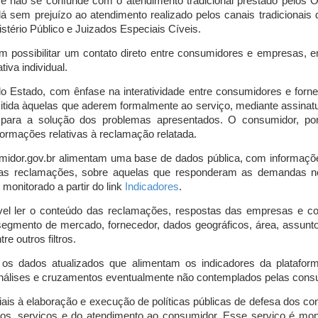
o e não se confunde com o atendimento tradicional prestado pelo
á sem prejuízo ao atendimento realizado pelos canais tradicionai
stério Público e Juizados Especiais Cíveis.
m possibilitar um contato direto entre consumidores e empresas, 
iva individual.
lo Estado, com ênfase na interatividade entre consumidores e for
mitida àquelas que aderem formalmente ao serviço, mediante assin
is para a solução dos problemas apresentados. O consumidor, po
ormações relativas à reclamação relatada.
midor.gov.br alimentam uma base de dados pública, com informaçõ
 das reclamações, sobre aquelas que responderam as demandas n
onitorado a partir do link
Indicadores
.
vel ler o conteúdo das reclamações, respostas das empresas e co
segmento de mercado, fornecedor, dados geográficos, área, assunto,
re outros filtros.
r os dados atualizados que alimentam os indicadores da platafor
nálises e cruzamentos eventualmente não contemplados pelas consul
is à elaboração e execução de políticas públicas de defesa dos c
os, serviços e do atendimento ao consumidor. Esse serviço é mon