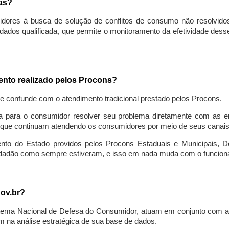
sas?
idores à busca de solução de conflitos de consumo não resolvido
ados qualificada, que permite o monitoramento da efetividade des
mento realizado pelos Procons?
se confunde com o atendimento tradicional prestado pelos Procons.
a para o consumidor resolver seu problema diretamente com as em
que continuam atendendo os consumidores por meio de seus canais t
ento do Estado providos pelos Procons Estaduais e Municipais, De
cidadão como sempre estiveram, e isso em nada muda com o funcion
gov.br?
ema Nacional de Defesa do Consumidor, atuam em conjunto com a 
 na análise estratégica de sua base de dados.