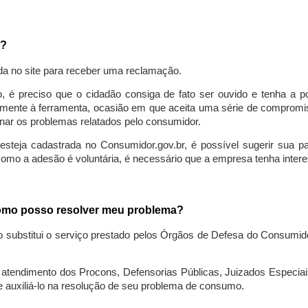
a?
da no site para receber uma reclamação.
o, é preciso que o cidadão consiga de fato ser ouvido e tenha a 
lmente à ferramenta, ocasião em que aceita uma série de compromiss
ionar os problemas relatados pelo consumidor.
eja cadastrada no Consumidor.gov.br, é possível sugerir sua parti
como a adesão é voluntária, é necessário que a empresa tenha intere
 como posso resolver meu problema?
o substitui o serviço prestado pelos Órgãos de Defesa do Consumi
endimento dos Procons, Defensorias Públicas, Juizados Especiais 
e auxiliá-lo na resolução de seu problema de consumo.