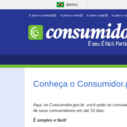
BRASIL
Ir para o conteúdo
1
Ir para o menu
2
Ir para o login
3
Ir para o r
Conheça o Consumidor.
Aqui, no Consumidor.gov.br, você pode se comuni
de seus consumidores em até 10 dias.
É simples e fácil!