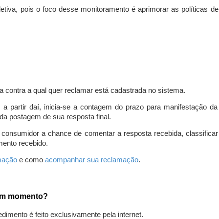
iva, pois o foco desse monitoramento é aprimorar as políticas d
a contra a qual quer reclamar está cadastrada no sistema.
, a partir daí, inicia-se a contagem do prazo para manifestação 
da postagem de sua resposta final.
 consumidor a chance de comentar a resposta recebida, classifi
mento recebido.
amação
e como
acompanhar sua reclamação
.
gum momento?
edimento é feito exclusivamente pela internet.