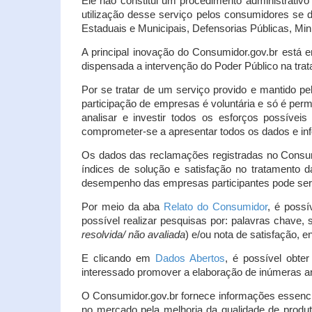
Ele não constitui um procedimento administrativ
utilização desse serviço pelos consumidores se d
Estaduais e Municipais, Defensorias Públicas, Mini
A principal inovação do Consumidor.gov.br está e
dispensada a intervenção do Poder Público na tratat
Por se tratar de um serviço provido e mantido pe
participação de empresas é voluntária e só é per
analisar e investir todos os esforços possíve
comprometer-se a apresentar todos os dados e inf
Os dados das reclamações registradas no Consu
índices de solução e satisfação no tratamento
desempenho das empresas participantes pode ser m
Por meio da aba
Relato do Consumidor
, é possí
possível realizar pesquisas por: palavras chave, 
resolvida/ não avaliada
) e/ou nota de satisfação, ent
E clicando em
Dados Abertos
, é possível obte
interessado promover a elaboração de inúmeras a
O Consumidor.gov.br fornece informações essencia
no mercado pela melhoria da qualidade de produt