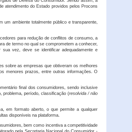
s Órgãos de Defesa do Consumidor. Sendo assim, a
s de atendimento do Estado providos pelos Procons
em um ambiente totalmente público e transparente,
necedores para redução de conflitos de consumo, a
atura de termo no qual se comprometem a conhecer,
r sua vez, deve se identificar adequadamente e
es sobre as empresas que obtiveram os melhores
os menores prazos, entre outras informações. O
mentário final dos consumidores, sendo inclusive
 problema, período, classificação (
resolvida / não
ma, em formato aberto, o que permite a qualquer
tas disponíveis na plataforma.
onsumidores, bem como incentiva a competitividade
itorado pela Secretaria Nacional do Consumidor -