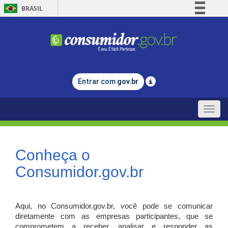
BRASIL
Simplifique!
Comunica BR
Participe
Acesso à informação
Entrar com
gov.br
Legislação
Canais
Toggle
naviga
Conheça o
Consumidor.gov.br
Aqui, no Consumidor.gov.br, você pode se comunicar
diretamente com as empresas participantes, que se
comprometem a receber, analisar e responder as