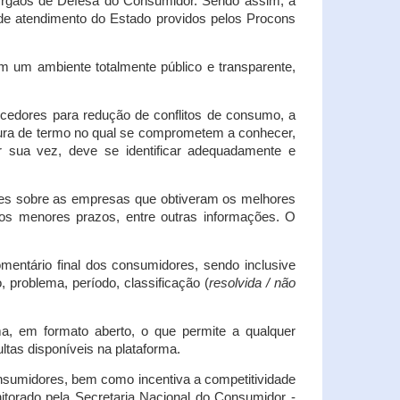
s Órgãos de Defesa do Consumidor. Sendo assim, a
s de atendimento do Estado providos pelos Procons
em um ambiente totalmente público e transparente,
necedores para redução de conflitos de consumo, a
atura de termo no qual se comprometem a conhecer,
r sua vez, deve se identificar adequadamente e
es sobre as empresas que obtiveram os melhores
os menores prazos, entre outras informações. O
mentário final dos consumidores, sendo inclusive
 problema, período, classificação (
resolvida / não
ma, em formato aberto, o que permite a qualquer
tas disponíveis na plataforma.
onsumidores, bem como incentiva a competitividade
itorado pela Secretaria Nacional do Consumidor -