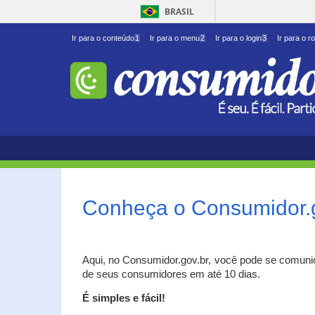
BRASIL
Ir para o conteúdo
1
Ir para o menu
2
Ir para o login
3
Ir para o r
Conheça o Consumidor.
Aqui, no Consumidor.gov.br, você pode se comuni
de seus consumidores em até 10 dias.
É simples e fácil!