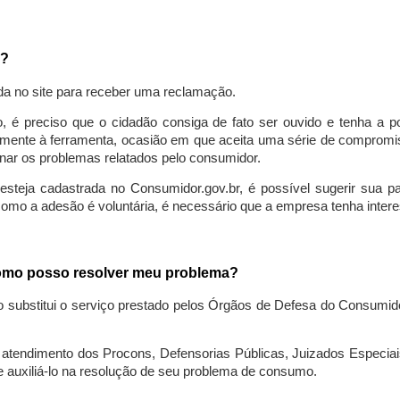
a?
da no site para receber uma reclamação.
o, é preciso que o cidadão consiga de fato ser ouvido e tenha a 
lmente à ferramenta, ocasião em que aceita uma série de compromiss
ionar os problemas relatados pelo consumidor.
eja cadastrada no Consumidor.gov.br, é possível sugerir sua parti
como a adesão é voluntária, é necessário que a empresa tenha intere
 como posso resolver meu problema?
o substitui o serviço prestado pelos Órgãos de Defesa do Consumi
endimento dos Procons, Defensorias Públicas, Juizados Especiais 
e auxiliá-lo na resolução de seu problema de consumo.