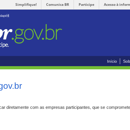
Simplifique!
Comunica BR
Participe
Acesso à infor
odapé
4
Início
Sob
gov.br
car diretamente com as empresas participantes, que se compromete