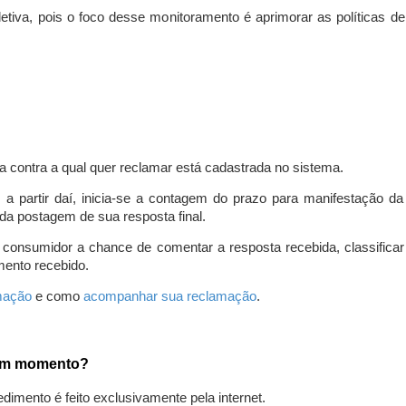
iva, pois o foco desse monitoramento é aprimorar as políticas d
a contra a qual quer reclamar está cadastrada no sistema.
, a partir daí, inicia-se a contagem do prazo para manifestação 
da postagem de sua resposta final.
 consumidor a chance de comentar a resposta recebida, classifi
mento recebido.
amação
e como
acompanhar sua reclamação
.
gum momento?
edimento é feito exclusivamente pela internet.