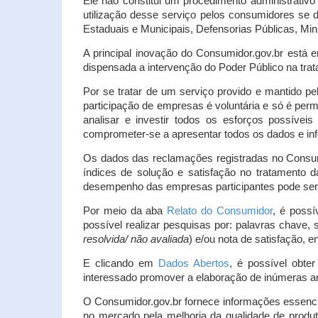
Ele não constitui um procedimento administrativ
utilização desse serviço pelos consumidores se d
Estaduais e Municipais, Defensorias Públicas, Mini
A principal inovação do Consumidor.gov.br está e
dispensada a intervenção do Poder Público na tratat
Por se tratar de um serviço provido e mantido pe
participação de empresas é voluntária e só é per
analisar e investir todos os esforços possíve
comprometer-se a apresentar todos os dados e inf
Os dados das reclamações registradas no Consu
índices de solução e satisfação no tratamento
desempenho das empresas participantes pode ser m
Por meio da aba
Relato do Consumidor
, é possí
possível realizar pesquisas por: palavras chave, 
resolvida/ não avaliada
) e/ou nota de satisfação, ent
E clicando em
Dados Abertos
, é possível obte
interessado promover a elaboração de inúmeras a
O Consumidor.gov.br fornece informações essencia
no mercado pela melhoria da qualidade de produt