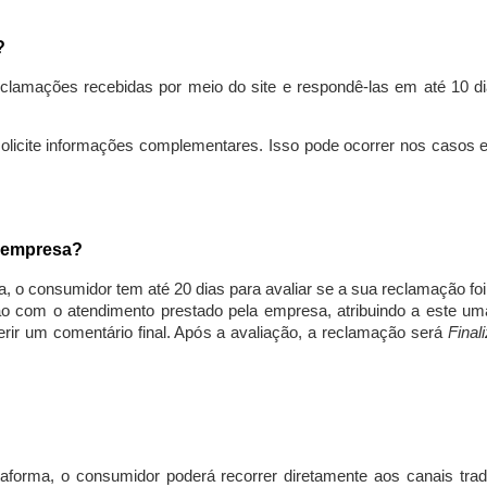
s?
lamações recebidas por meio do site e respondê-las em até 10 dia
solicite informações complementares. Isso pode ocorrer nos casos 
a empresa?
, o consumidor tem até 20 dias para avaliar se a sua reclamação fo
ção com o atendimento prestado pela empresa, atribuindo a este um
nserir um comentário final. Após a avaliação, a reclamação será
Final
aforma, o consumidor poderá recorrer diretamente aos canais trad