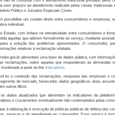
o e não se confunde com o atendimento tradicional prestado pelo
á sem prejuízo ao atendimento realizado pelos canais tradicionai
stério Público e Juizados Especiais Cíveis.
m possibilitar um contato direto entre consumidores e empresas, 
iva individual.
lo Estado, com ênfase na interatividade entre consumidores e for
mitida àquelas que aderem formalmente ao serviço, mediante assin
is para a solução dos problemas apresentados. O consumidor, po
ormações relativas à reclamação relatada.
midor.gov.br alimentam uma base de dados pública, com informaçõ
 das reclamações, sobre aquelas que responderam as demandas n
onitorado a partir do link
Indicadores
.
vel ler o conteúdo das reclamações, respostas das empresas e co
segmento de mercado, fornecedor, dados geográficos, área, assunto,
re outros filtros.
r os dados atualizados que alimentam os indicadores da platafor
nálises e cruzamentos eventualmente não contemplados pelas consul
is à elaboração e execução de políticas públicas de defesa dos c
os, serviços e do atendimento ao consumidor. Esse serviço é mon