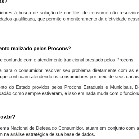
sas?
idores à busca de solução de conflitos de consumo não resolvido
ados qualificada, que permite o monitoramento da efetividade des
mento realizado pelos Procons?
se confunde com o atendimento tradicional prestado pelos Procons.
a para o consumidor resolver seu problema diretamente com as em
que continuam atendendo os consumidores por meio de seus canais t
ento do Estado providos pelos Procons Estaduais e Municipais, De
cidadão como sempre estiveram, e isso em nada muda com o funcion
gov.br?
ema Nacional de Defesa do Consumidor, atuam em conjunto com a 
 na análise estratégica de sua base de dados.