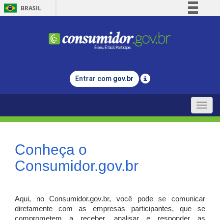
BRASIL
Simplifique!
Comunica BR
Participe
Acesso à informação
Entrar com
gov.br
Legislação
Canais
Toggle
naviga
Conheça o
Consumidor.gov.br
Aqui, no Consumidor.gov.br, você pode se comunicar
diretamente com as empresas participantes, que se
comprometem a receber, analisar e responder as