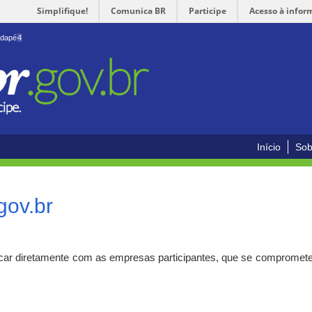
Simplifique!
Comunica BR
Participe
Acesso à infor
odapé
4
Início
Sob
gov.br
car diretamente com as empresas participantes, que se compromete