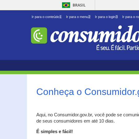
BRASIL
Ir para o conteúdo
1
Ir para o menu
2
Ir para o login
3
Ir para o r
Conheça o Consumidor.
Aqui, no Consumidor.gov.br, você pode se comuni
de seus consumidores em até 10 dias.
É simples e fácil!