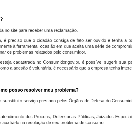
a?
da no site para receber uma reclamação.
o, é preciso que o cidadão consiga de fato ser ouvido e tenha a 
lmente à ferramenta, ocasião em que aceita uma série de compromiss
ionar os problemas relatados pelo consumidor.
eja cadastrada no Consumidor.gov.br, é possível sugerir sua parti
como a adesão é voluntária, é necessário que a empresa tenha intere
 como posso resolver meu problema?
o substitui o serviço prestado pelos Órgãos de Defesa do Consumi
endimento dos Procons, Defensorias Públicas, Juizados Especiais 
e auxiliá-lo na resolução de seu problema de consumo.