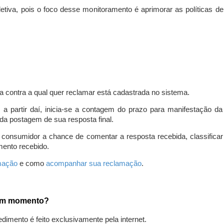
iva, pois o foco desse monitoramento é aprimorar as políticas d
a contra a qual quer reclamar está cadastrada no sistema.
, a partir daí, inicia-se a contagem do prazo para manifestação 
da postagem de sua resposta final.
 consumidor a chance de comentar a resposta recebida, classifi
mento recebido.
amação
e como
acompanhar sua reclamação
.
gum momento?
edimento é feito exclusivamente pela internet.