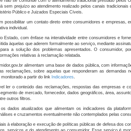
o e não se confunde com o atendimento tradicional prestado pelo
á sem prejuízo ao atendimento realizado pelos canais tradicionai
stério Público e Juizados Especiais Cíveis.
m possibilitar um contato direto entre consumidores e empresas, 
iva individual.
lo Estado, com ênfase na interatividade entre consumidores e for
mitida àquelas que aderem formalmente ao serviço, mediante assin
is para a solução dos problemas apresentados. O consumidor, po
ormações relativas à reclamação relatada.
midor.gov.br alimentam uma base de dados pública, com informaçõ
 das reclamações, sobre aquelas que responderam as demandas n
onitorado a partir do link
Indicadores
.
vel ler o conteúdo das reclamações, respostas das empresas e co
segmento de mercado, fornecedor, dados geográficos, área, assunto,
re outros filtros.
r os dados atualizados que alimentam os indicadores da platafor
nálises e cruzamentos eventualmente não contemplados pelas consul
is à elaboração e execução de políticas públicas de defesa dos c
os, serviços e do atendimento ao consumidor. Esse serviço é mon