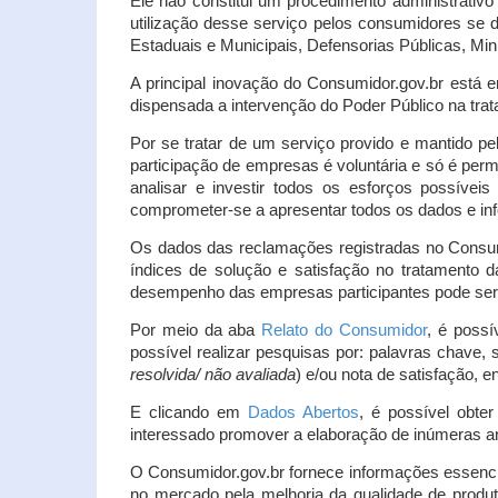
Ele não constitui um procedimento administrativ
utilização desse serviço pelos consumidores se d
Estaduais e Municipais, Defensorias Públicas, Mini
A principal inovação do Consumidor.gov.br está e
dispensada a intervenção do Poder Público na tratat
Por se tratar de um serviço provido e mantido pe
participação de empresas é voluntária e só é per
analisar e investir todos os esforços possíve
comprometer-se a apresentar todos os dados e inf
Os dados das reclamações registradas no Consu
índices de solução e satisfação no tratamento
desempenho das empresas participantes pode ser m
Por meio da aba
Relato do Consumidor
, é possí
possível realizar pesquisas por: palavras chave, 
resolvida/ não avaliada
) e/ou nota de satisfação, ent
E clicando em
Dados Abertos
, é possível obte
interessado promover a elaboração de inúmeras a
O Consumidor.gov.br fornece informações essencia
no mercado pela melhoria da qualidade de produt