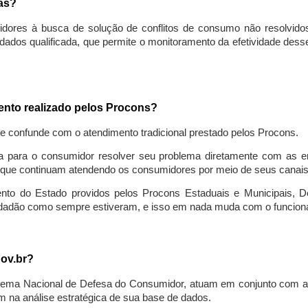
sas?
idores à busca de solução de conflitos de consumo não resolvido
ados qualificada, que permite o monitoramento da efetividade des
mento realizado pelos Procons?
se confunde com o atendimento tradicional prestado pelos Procons.
a para o consumidor resolver seu problema diretamente com as em
que continuam atendendo os consumidores por meio de seus canais t
ento do Estado providos pelos Procons Estaduais e Municipais, De
cidadão como sempre estiveram, e isso em nada muda com o funcion
gov.br?
ema Nacional de Defesa do Consumidor, atuam em conjunto com a 
 na análise estratégica de sua base de dados.