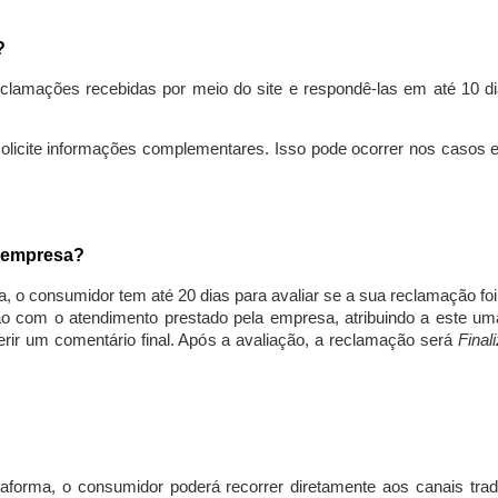
s?
lamações recebidas por meio do site e respondê-las em até 10 dia
solicite informações complementares. Isso pode ocorrer nos casos 
a empresa?
, o consumidor tem até 20 dias para avaliar se a sua reclamação fo
ção com o atendimento prestado pela empresa, atribuindo a este um
nserir um comentário final. Após a avaliação, a reclamação será
Final
aforma, o consumidor poderá recorrer diretamente aos canais trad