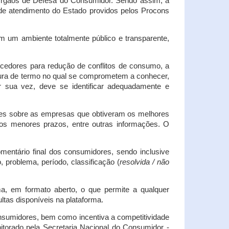
s Órgãos de Defesa do Consumidor. Sendo assim, a
s de atendimento do Estado providos pelos Procons
em um ambiente totalmente público e transparente,
necedores para redução de conflitos de consumo, a
atura de termo no qual se comprometem a conhecer,
r sua vez, deve se identificar adequadamente e
es sobre as empresas que obtiveram os melhores
os menores prazos, entre outras informações. O
mentário final dos consumidores, sendo inclusive
 problema, período, classificação (
resolvida / não
ma, em formato aberto, o que permite a qualquer
tas disponíveis na plataforma.
onsumidores, bem como incentiva a competitividade
itorado pela Secretaria Nacional do Consumidor -