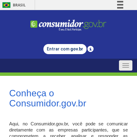
BRASIL
Simplifique!
Comunica BR
Participe
Acesso à informação
Entrar com
gov.br
Legislação
Canais
Toggle
naviga
Conheça o
Consumidor.gov.br
Aqui, no Consumidor.gov.br, você pode se comunicar
diretamente com as empresas participantes, que se
comprometem a receber, analisar e responder as