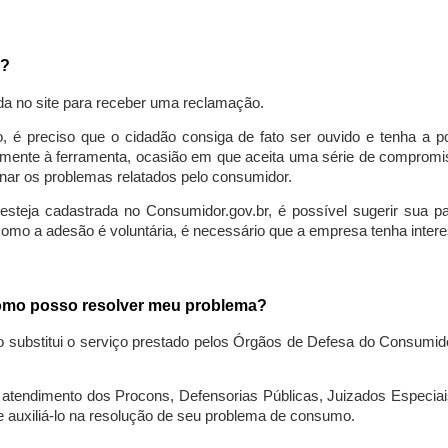
a?
da no site para receber uma reclamação.
o, é preciso que o cidadão consiga de fato ser ouvido e tenha a 
lmente à ferramenta, ocasião em que aceita uma série de compromiss
ionar os problemas relatados pelo consumidor.
eja cadastrada no Consumidor.gov.br, é possível sugerir sua parti
como a adesão é voluntária, é necessário que a empresa tenha intere
 como posso resolver meu problema?
o substitui o serviço prestado pelos Órgãos de Defesa do Consumi
endimento dos Procons, Defensorias Públicas, Juizados Especiais 
e auxiliá-lo na resolução de seu problema de consumo.