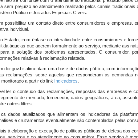
o e não se confunde com o atendimento tradicional prestado pelo
á sem prejuízo ao atendimento realizado pelos canais tradicionai
stério Público e Juizados Especiais Cíveis.
m possibilitar um contato direto entre consumidores e empresas, 
iva individual.
lo Estado, com ênfase na interatividade entre consumidores e for
mitida àquelas que aderem formalmente ao serviço, mediante assin
is para a solução dos problemas apresentados. O consumidor, po
ormações relativas à reclamação relatada.
midor.gov.br alimentam uma base de dados pública, com informaçõ
 das reclamações, sobre aquelas que responderam as demandas n
onitorado a partir do link
Indicadores
.
vel ler o conteúdo das reclamações, respostas das empresas e co
segmento de mercado, fornecedor, dados geográficos, área, assunto,
re outros filtros.
r os dados atualizados que alimentam os indicadores da platafor
nálises e cruzamentos eventualmente não contemplados pelas consul
is à elaboração e execução de políticas públicas de defesa dos c
os, serviços e do atendimento ao consumidor. Esse serviço é mon