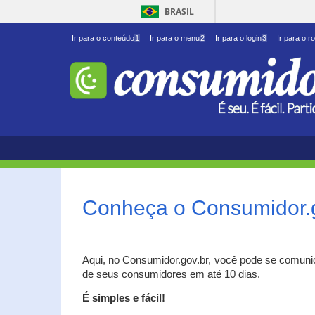
BRASIL
Ir para o conteúdo
1
Ir para o menu
2
Ir para o login
3
Ir para o r
Conheça o Consumidor.
Aqui, no Consumidor.gov.br, você pode se comuni
de seus consumidores em até 10 dias.
É simples e fácil!