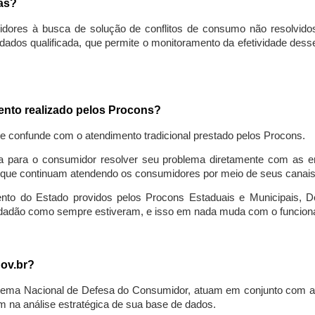
sas?
idores à busca de solução de conflitos de consumo não resolvido
ados qualificada, que permite o monitoramento da efetividade des
mento realizado pelos Procons?
se confunde com o atendimento tradicional prestado pelos Procons.
a para o consumidor resolver seu problema diretamente com as em
que continuam atendendo os consumidores por meio de seus canais t
ento do Estado providos pelos Procons Estaduais e Municipais, De
cidadão como sempre estiveram, e isso em nada muda com o funcion
gov.br?
ema Nacional de Defesa do Consumidor, atuam em conjunto com a 
 na análise estratégica de sua base de dados.