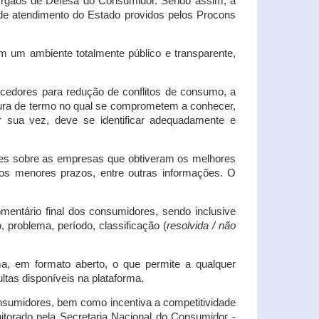
s Órgãos de Defesa do Consumidor. Sendo assim, a
s de atendimento do Estado providos pelos Procons
em um ambiente totalmente público e transparente,
necedores para redução de conflitos de consumo, a
atura de termo no qual se comprometem a conhecer,
r sua vez, deve se identificar adequadamente e
es sobre as empresas que obtiveram os melhores
os menores prazos, entre outras informações. O
mentário final dos consumidores, sendo inclusive
 problema, período, classificação (
resolvida / não
ma, em formato aberto, o que permite a qualquer
tas disponíveis na plataforma.
onsumidores, bem como incentiva a competitividade
itorado pela Secretaria Nacional do Consumidor -