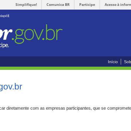
Simplifique!
Comunica BR
Participe
Acesso à infor
odapé
4
Início
Sob
gov.br
car diretamente com as empresas participantes, que se compromete