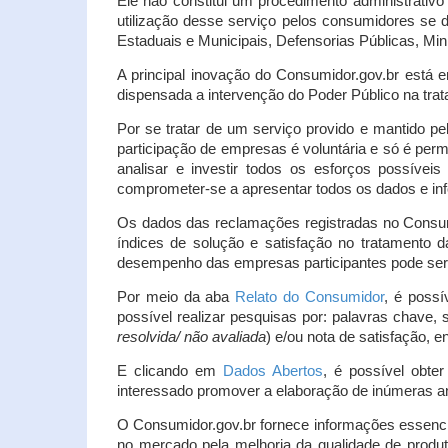
Ele não constitui um procedimento administrativ
utilização desse serviço pelos consumidores se d
Estaduais e Municipais, Defensorias Públicas, Mini
A principal inovação do Consumidor.gov.br está e
dispensada a intervenção do Poder Público na tratat
Por se tratar de um serviço provido e mantido pe
participação de empresas é voluntária e só é per
analisar e investir todos os esforços possíve
comprometer-se a apresentar todos os dados e inf
Os dados das reclamações registradas no Consu
índices de solução e satisfação no tratamento
desempenho das empresas participantes pode ser m
Por meio da aba
Relato do Consumidor
, é possí
possível realizar pesquisas por: palavras chave, 
resolvida/ não avaliada
) e/ou nota de satisfação, ent
E clicando em
Dados Abertos
, é possível obte
interessado promover a elaboração de inúmeras a
O Consumidor.gov.br fornece informações essencia
no mercado pela melhoria da qualidade de produt