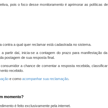
iva, pois o foco desse monitoramento é aprimorar as políticas d
a contra a qual quer reclamar está cadastrada no sistema.
, a partir daí, inicia-se a contagem do prazo para manifestação 
da postagem de sua resposta final.
 consumidor a chance de comentar a resposta recebida, classifi
mento recebido.
amação
e como
acompanhar sua reclamação
.
gum momento?
edimento é feito exclusivamente pela internet.