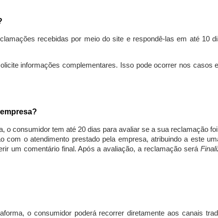
s?
lamações recebidas por meio do site e respondê-las em até 10 dia
solicite informações complementares. Isso pode ocorrer nos casos 
a empresa?
, o consumidor tem até 20 dias para avaliar se a sua reclamação fo
ção com o atendimento prestado pela empresa, atribuindo a este um
nserir um comentário final. Após a avaliação, a reclamação será
Final
aforma, o consumidor poderá recorrer diretamente aos canais trad