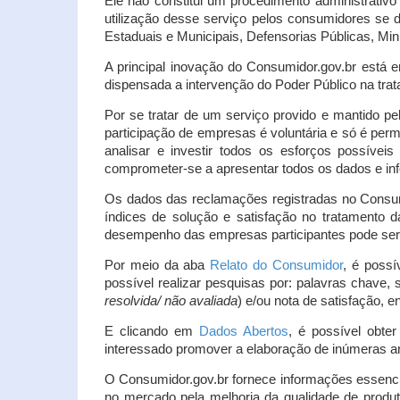
Ele não constitui um procedimento administrativ
utilização desse serviço pelos consumidores se d
Estaduais e Municipais, Defensorias Públicas, Mini
A principal inovação do Consumidor.gov.br está e
dispensada a intervenção do Poder Público na tratat
Por se tratar de um serviço provido e mantido pe
participação de empresas é voluntária e só é per
analisar e investir todos os esforços possíve
comprometer-se a apresentar todos os dados e inf
Os dados das reclamações registradas no Consu
índices de solução e satisfação no tratamento
desempenho das empresas participantes pode ser m
Por meio da aba
Relato do Consumidor
, é possí
possível realizar pesquisas por: palavras chave, 
resolvida/ não avaliada
) e/ou nota de satisfação, ent
E clicando em
Dados Abertos
, é possível obte
interessado promover a elaboração de inúmeras a
O Consumidor.gov.br fornece informações essencia
no mercado pela melhoria da qualidade de produt