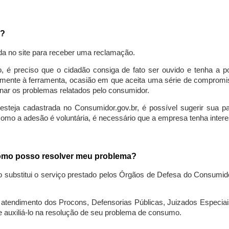
a?
da no site para receber uma reclamação.
o, é preciso que o cidadão consiga de fato ser ouvido e tenha a 
lmente à ferramenta, ocasião em que aceita uma série de compromiss
ionar os problemas relatados pelo consumidor.
eja cadastrada no Consumidor.gov.br, é possível sugerir sua parti
como a adesão é voluntária, é necessário que a empresa tenha intere
 como posso resolver meu problema?
o substitui o serviço prestado pelos Órgãos de Defesa do Consumi
endimento dos Procons, Defensorias Públicas, Juizados Especiais 
e auxiliá-lo na resolução de seu problema de consumo.