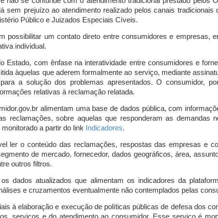
o e não se confunde com o atendimento tradicional prestado pelo
á sem prejuízo ao atendimento realizado pelos canais tradicionai
stério Público e Juizados Especiais Cíveis.
m possibilitar um contato direto entre consumidores e empresas, 
iva individual.
lo Estado, com ênfase na interatividade entre consumidores e for
mitida àquelas que aderem formalmente ao serviço, mediante assin
is para a solução dos problemas apresentados. O consumidor, po
ormações relativas à reclamação relatada.
midor.gov.br alimentam uma base de dados pública, com informaçõ
 das reclamações, sobre aquelas que responderam as demandas n
onitorado a partir do link
Indicadores
.
vel ler o conteúdo das reclamações, respostas das empresas e co
segmento de mercado, fornecedor, dados geográficos, área, assunto,
re outros filtros.
r os dados atualizados que alimentam os indicadores da platafor
nálises e cruzamentos eventualmente não contemplados pelas consul
is à elaboração e execução de políticas públicas de defesa dos c
os, serviços e do atendimento ao consumidor. Esse serviço é mon