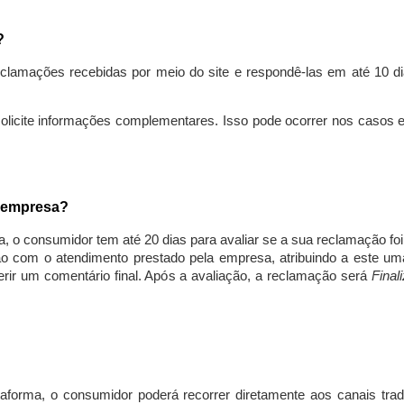
s?
lamações recebidas por meio do site e respondê-las em até 10 dia
solicite informações complementares. Isso pode ocorrer nos casos 
a empresa?
, o consumidor tem até 20 dias para avaliar se a sua reclamação fo
ção com o atendimento prestado pela empresa, atribuindo a este um
nserir um comentário final. Após a avaliação, a reclamação será
Final
aforma, o consumidor poderá recorrer diretamente aos canais trad