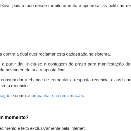
iva, pois o foco desse monitoramento é aprimorar as políticas d
a contra a qual quer reclamar está cadastrada no sistema.
, a partir daí, inicia-se a contagem do prazo para manifestação 
da postagem de sua resposta final.
 consumidor a chance de comentar a resposta recebida, classifi
mento recebido.
amação
e como
acompanhar sua reclamação
.
gum momento?
edimento é feito exclusivamente pela internet.