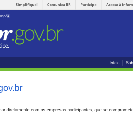
Simplifique!
Comunica BR
Participe
Acesso à infor
odapé
4
Início
Sob
gov.br
car diretamente com as empresas participantes, que se compromete