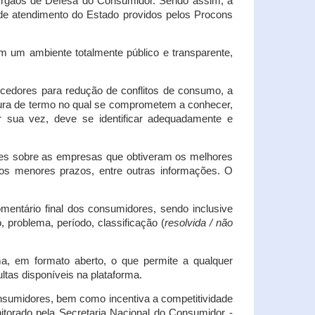
s Órgãos de Defesa do Consumidor. Sendo assim, a
s de atendimento do Estado providos pelos Procons
em um ambiente totalmente público e transparente,
necedores para redução de conflitos de consumo, a
atura de termo no qual se comprometem a conhecer,
r sua vez, deve se identificar adequadamente e
es sobre as empresas que obtiveram os melhores
os menores prazos, entre outras informações. O
mentário final dos consumidores, sendo inclusive
 problema, período, classificação (
resolvida / não
ma, em formato aberto, o que permite a qualquer
tas disponíveis na plataforma.
onsumidores, bem como incentiva a competitividade
itorado pela Secretaria Nacional do Consumidor -