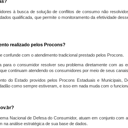
sas?
idores à busca de solução de conflitos de consumo não resolvido
ados qualificada, que permite o monitoramento da efetividade des
mento realizado pelos Procons?
se confunde com o atendimento tradicional prestado pelos Procons.
a para o consumidor resolver seu problema diretamente com as em
que continuam atendendo os consumidores por meio de seus canais t
ento do Estado providos pelos Procons Estaduais e Municipais, De
cidadão como sempre estiveram, e isso em nada muda com o funcion
gov.br?
ema Nacional de Defesa do Consumidor, atuam em conjunto com a 
 na análise estratégica de sua base de dados.