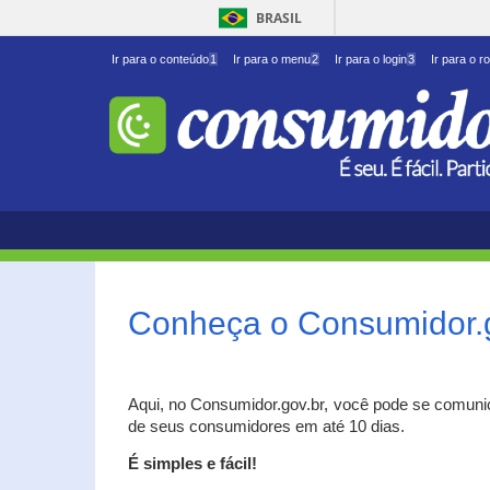
BRASIL
Ir para o conteúdo
1
Ir para o menu
2
Ir para o login
3
Ir para o r
Conheça o Consumidor.
Aqui, no Consumidor.gov.br, você pode se comuni
de seus consumidores em até 10 dias.
É simples e fácil!