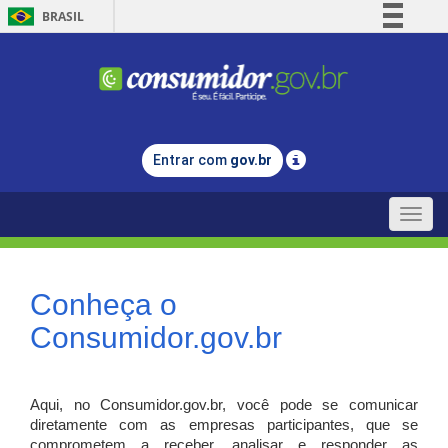
BRASIL
Simplifique!
Comunica BR
Participe
Acesso à informação
Entrar com
gov.br
Legislação
Canais
Toggle
naviga
Conheça o
Consumidor.gov.br
Aqui, no Consumidor.gov.br, você pode se comunicar
diretamente com as empresas participantes, que se
comprometem a receber, analisar e responder as