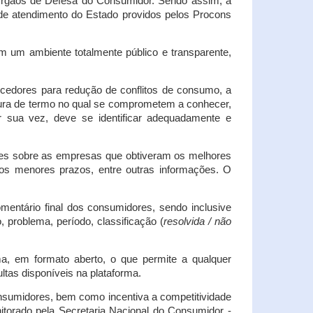
s Órgãos de Defesa do Consumidor. Sendo assim, a
s de atendimento do Estado providos pelos Procons
em um ambiente totalmente público e transparente,
necedores para redução de conflitos de consumo, a
atura de termo no qual se comprometem a conhecer,
r sua vez, deve se identificar adequadamente e
es sobre as empresas que obtiveram os melhores
os menores prazos, entre outras informações. O
mentário final dos consumidores, sendo inclusive
 problema, período, classificação (
resolvida / não
ma, em formato aberto, o que permite a qualquer
tas disponíveis na plataforma.
onsumidores, bem como incentiva a competitividade
itorado pela Secretaria Nacional do Consumidor -