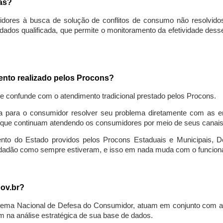
sas?
idores à busca de solução de conflitos de consumo não resolvido
ados qualificada, que permite o monitoramento da efetividade des
mento realizado pelos Procons?
se confunde com o atendimento tradicional prestado pelos Procons.
a para o consumidor resolver seu problema diretamente com as em
que continuam atendendo os consumidores por meio de seus canais t
ento do Estado providos pelos Procons Estaduais e Municipais, De
cidadão como sempre estiveram, e isso em nada muda com o funcion
gov.br?
ema Nacional de Defesa do Consumidor, atuam em conjunto com a 
 na análise estratégica de sua base de dados.