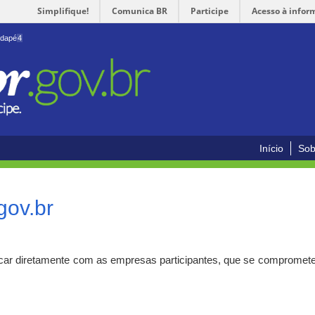
Simplifique!
Comunica BR
Participe
Acesso à infor
odapé
4
Início
Sob
gov.br
car diretamente com as empresas participantes, que se compromete