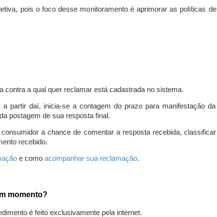
iva, pois o foco desse monitoramento é aprimorar as políticas d
a contra a qual quer reclamar está cadastrada no sistema.
, a partir daí, inicia-se a contagem do prazo para manifestação 
da postagem de sua resposta final.
 consumidor a chance de comentar a resposta recebida, classifi
mento recebido.
amação
e como
acompanhar sua reclamação
.
gum momento?
edimento é feito exclusivamente pela internet.