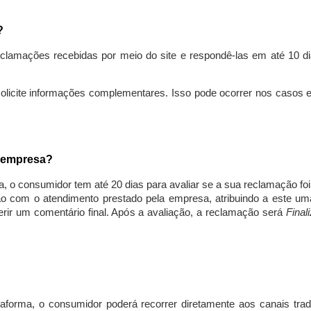
s?
lamações recebidas por meio do site e respondê-las em até 10 dia
solicite informações complementares. Isso pode ocorrer nos casos 
a empresa?
, o consumidor tem até 20 dias para avaliar se a sua reclamação fo
ção com o atendimento prestado pela empresa, atribuindo a este um
nserir um comentário final. Após a avaliação, a reclamação será
Final
aforma, o consumidor poderá recorrer diretamente aos canais trad