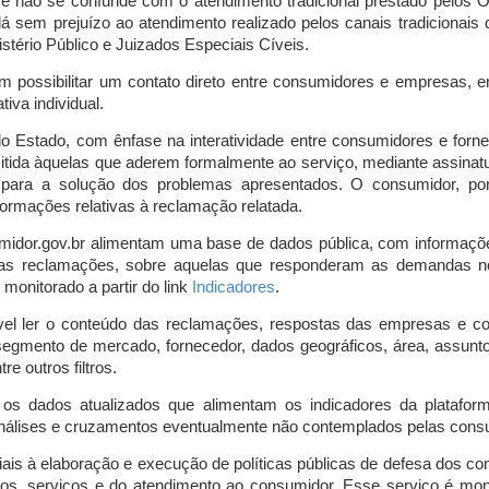
o e não se confunde com o atendimento tradicional prestado pelo
á sem prejuízo ao atendimento realizado pelos canais tradicionai
stério Público e Juizados Especiais Cíveis.
m possibilitar um contato direto entre consumidores e empresas, 
iva individual.
lo Estado, com ênfase na interatividade entre consumidores e for
mitida àquelas que aderem formalmente ao serviço, mediante assin
is para a solução dos problemas apresentados. O consumidor, po
ormações relativas à reclamação relatada.
midor.gov.br alimentam uma base de dados pública, com informaçõ
 das reclamações, sobre aquelas que responderam as demandas n
onitorado a partir do link
Indicadores
.
vel ler o conteúdo das reclamações, respostas das empresas e co
segmento de mercado, fornecedor, dados geográficos, área, assunto,
re outros filtros.
r os dados atualizados que alimentam os indicadores da platafor
nálises e cruzamentos eventualmente não contemplados pelas consul
is à elaboração e execução de políticas públicas de defesa dos c
os, serviços e do atendimento ao consumidor. Esse serviço é mon