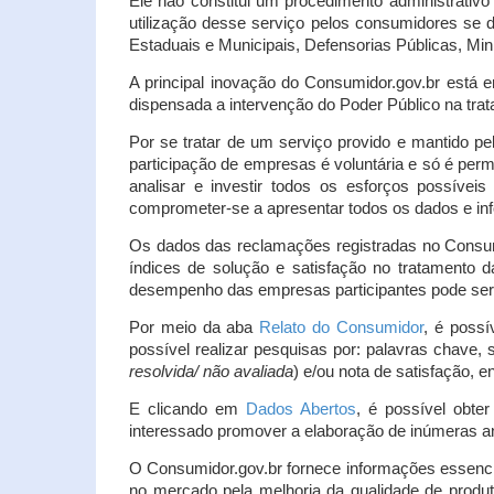
Ele não constitui um procedimento administrativ
utilização desse serviço pelos consumidores se d
Estaduais e Municipais, Defensorias Públicas, Mini
A principal inovação do Consumidor.gov.br está e
dispensada a intervenção do Poder Público na tratat
Por se tratar de um serviço provido e mantido pe
participação de empresas é voluntária e só é per
analisar e investir todos os esforços possíve
comprometer-se a apresentar todos os dados e inf
Os dados das reclamações registradas no Consu
índices de solução e satisfação no tratamento
desempenho das empresas participantes pode ser m
Por meio da aba
Relato do Consumidor
, é possí
possível realizar pesquisas por: palavras chave, 
resolvida/ não avaliada
) e/ou nota de satisfação, ent
E clicando em
Dados Abertos
, é possível obte
interessado promover a elaboração de inúmeras a
O Consumidor.gov.br fornece informações essencia
no mercado pela melhoria da qualidade de produt