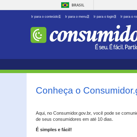
BRASIL
Ir para o conteúdo
1
Ir para o menu
2
Ir para o login
3
Ir para o r
Conheça o Consumidor.
Aqui, no Consumidor.gov.br, você pode se comuni
de seus consumidores em até 10 dias.
É simples e fácil!