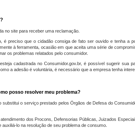
a?
da no site para receber uma reclamação.
o, é preciso que o cidadão consiga de fato ser ouvido e tenha a 
lmente à ferramenta, ocasião em que aceita uma série de compromiss
ionar os problemas relatados pelo consumidor.
eja cadastrada no Consumidor.gov.br, é possível sugerir sua parti
como a adesão é voluntária, é necessário que a empresa tenha intere
 como posso resolver meu problema?
o substitui o serviço prestado pelos Órgãos de Defesa do Consumi
endimento dos Procons, Defensorias Públicas, Juizados Especiais 
e auxiliá-lo na resolução de seu problema de consumo.