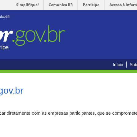
Simplifique!
Comunica BR
Participe
Acesso à infor
odapé
4
Início
Sob
gov.br
car diretamente com as empresas participantes, que se compromete