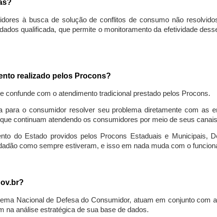
sas?
idores à busca de solução de conflitos de consumo não resolvido
ados qualificada, que permite o monitoramento da efetividade des
mento realizado pelos Procons?
se confunde com o atendimento tradicional prestado pelos Procons.
a para o consumidor resolver seu problema diretamente com as em
que continuam atendendo os consumidores por meio de seus canais t
ento do Estado providos pelos Procons Estaduais e Municipais, De
cidadão como sempre estiveram, e isso em nada muda com o funcion
gov.br?
ema Nacional de Defesa do Consumidor, atuam em conjunto com a 
 na análise estratégica de sua base de dados.