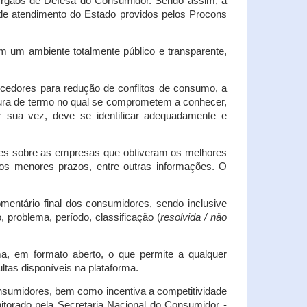
s Órgãos de Defesa do Consumidor. Sendo assim, a
s de atendimento do Estado providos pelos Procons
em um ambiente totalmente público e transparente,
necedores para redução de conflitos de consumo, a
atura de termo no qual se comprometem a conhecer,
r sua vez, deve se identificar adequadamente e
es sobre as empresas que obtiveram os melhores
os menores prazos, entre outras informações. O
mentário final dos consumidores, sendo inclusive
 problema, período, classificação (
resolvida / não
ma, em formato aberto, o que permite a qualquer
tas disponíveis na plataforma.
onsumidores, bem como incentiva a competitividade
itorado pela Secretaria Nacional do Consumidor -