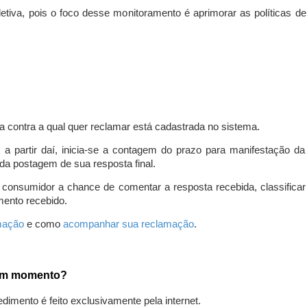
iva, pois o foco desse monitoramento é aprimorar as políticas d
a contra a qual quer reclamar está cadastrada no sistema.
, a partir daí, inicia-se a contagem do prazo para manifestação 
da postagem de sua resposta final.
 consumidor a chance de comentar a resposta recebida, classifi
mento recebido.
amação
e como
acompanhar sua reclamação
.
gum momento?
edimento é feito exclusivamente pela internet.