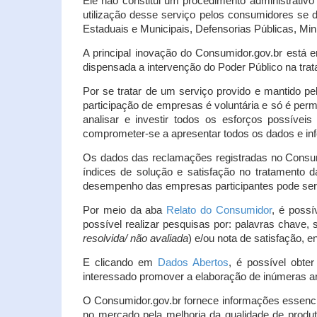
Ele não constitui um procedimento administrativ
utilização desse serviço pelos consumidores se d
Estaduais e Municipais, Defensorias Públicas, Mini
A principal inovação do Consumidor.gov.br está e
dispensada a intervenção do Poder Público na tratat
Por se tratar de um serviço provido e mantido pe
participação de empresas é voluntária e só é per
analisar e investir todos os esforços possíve
comprometer-se a apresentar todos os dados e inf
Os dados das reclamações registradas no Consu
índices de solução e satisfação no tratamento
desempenho das empresas participantes pode ser m
Por meio da aba
Relato do Consumidor
, é possí
possível realizar pesquisas por: palavras chave, 
resolvida/ não avaliada
) e/ou nota de satisfação, ent
E clicando em
Dados Abertos
, é possível obte
interessado promover a elaboração de inúmeras a
O Consumidor.gov.br fornece informações essencia
no mercado pela melhoria da qualidade de produt