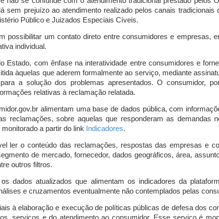
o e não se confunde com o atendimento tradicional prestado pelo
á sem prejuízo ao atendimento realizado pelos canais tradicionai
stério Público e Juizados Especiais Cíveis.
m possibilitar um contato direto entre consumidores e empresas, 
iva individual.
lo Estado, com ênfase na interatividade entre consumidores e for
mitida àquelas que aderem formalmente ao serviço, mediante assin
is para a solução dos problemas apresentados. O consumidor, po
ormações relativas à reclamação relatada.
midor.gov.br alimentam uma base de dados pública, com informaçõ
 das reclamações, sobre aquelas que responderam as demandas n
onitorado a partir do link
Indicadores
.
vel ler o conteúdo das reclamações, respostas das empresas e co
segmento de mercado, fornecedor, dados geográficos, área, assunto,
re outros filtros.
r os dados atualizados que alimentam os indicadores da platafor
nálises e cruzamentos eventualmente não contemplados pelas consul
is à elaboração e execução de políticas públicas de defesa dos c
os, serviços e do atendimento ao consumidor. Esse serviço é mon