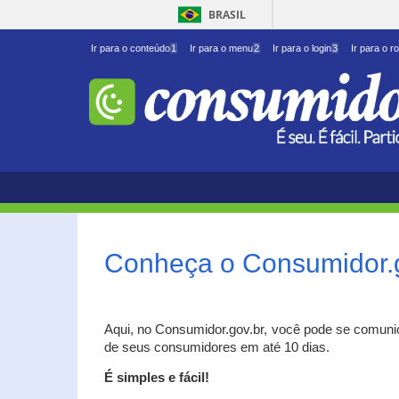
BRASIL
Ir para o conteúdo
1
Ir para o menu
2
Ir para o login
3
Ir para o r
Conheça o Consumidor.
Aqui, no Consumidor.gov.br, você pode se comuni
de seus consumidores em até 10 dias.
É simples e fácil!