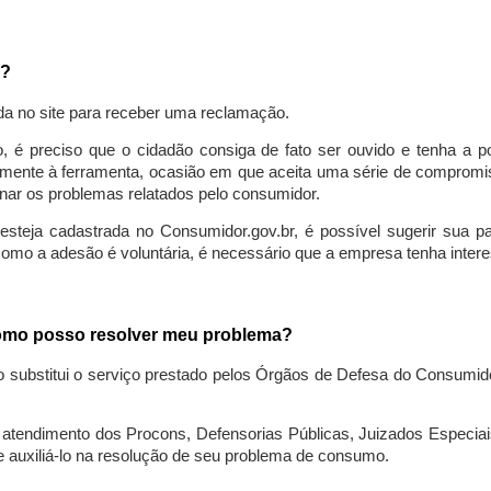
a?
da no site para receber uma reclamação.
o, é preciso que o cidadão consiga de fato ser ouvido e tenha a 
lmente à ferramenta, ocasião em que aceita uma série de compromiss
ionar os problemas relatados pelo consumidor.
eja cadastrada no Consumidor.gov.br, é possível sugerir sua parti
como a adesão é voluntária, é necessário que a empresa tenha intere
 como posso resolver meu problema?
o substitui o serviço prestado pelos Órgãos de Defesa do Consumi
endimento dos Procons, Defensorias Públicas, Juizados Especiais 
e auxiliá-lo na resolução de seu problema de consumo.