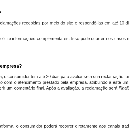
s?
lamações recebidas por meio do site e respondê-las em até 10 dia
solicite informações complementares. Isso pode ocorrer nos casos 
a empresa?
, o consumidor tem até 20 dias para avaliar se a sua reclamação fo
ção com o atendimento prestado pela empresa, atribuindo a este um
nserir um comentário final. Após a avaliação, a reclamação será
Final
aforma, o consumidor poderá recorrer diretamente aos canais trad