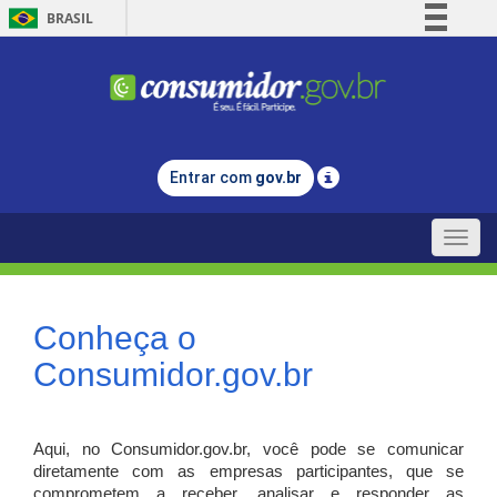
BRASIL
Simplifique!
Comunica BR
Participe
Acesso à informação
Entrar com
gov.br
Legislação
Canais
Toggle
naviga
Conheça o
Consumidor.gov.br
Aqui, no Consumidor.gov.br, você pode se comunicar
diretamente com as empresas participantes, que se
comprometem a receber, analisar e responder as