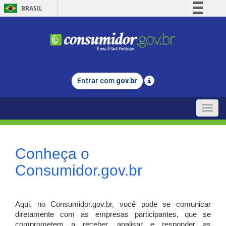
BRASIL
Simplifique!
Comunica BR
Participe
Acesso à informação
Entrar com
gov.br
Legislação
Canais
Toggle
naviga
Conheça o
Consumidor.gov.br
Aqui, no Consumidor.gov.br, você pode se comunicar
diretamente com as empresas participantes, que se
comprometem a receber, analisar e responder as