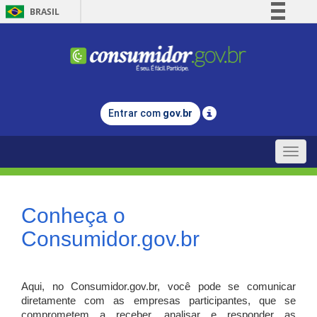
BRASIL
Simplifique!
Comunica BR
Participe
Acesso à informação
Entrar com
gov.br
Legislação
Canais
Toggle
naviga
Conheça o
Consumidor.gov.br
Aqui, no Consumidor.gov.br, você pode se comunicar
diretamente com as empresas participantes, que se
comprometem a receber, analisar e responder as