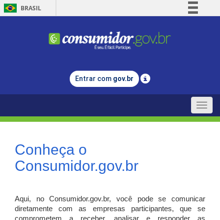
BRASIL
Simplifique!
Comunica BR
Participe
Acesso à informação
Entrar com
gov.br
Legislação
Canais
Toggle
naviga
Conheça o
Consumidor.gov.br
Aqui, no Consumidor.gov.br, você pode se comunicar
diretamente com as empresas participantes, que se
comprometem a receber, analisar e responder as