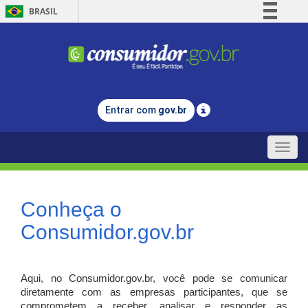
BRASIL
Simplifique!
Comunica BR
Participe
Acesso à informação
Entrar com
gov.br
Legislação
Canais
Toggle
naviga
Conheça o
Consumidor.gov.br
Aqui, no Consumidor.gov.br, você pode se comunicar
diretamente com as empresas participantes, que se
comprometem a receber, analisar e responder as