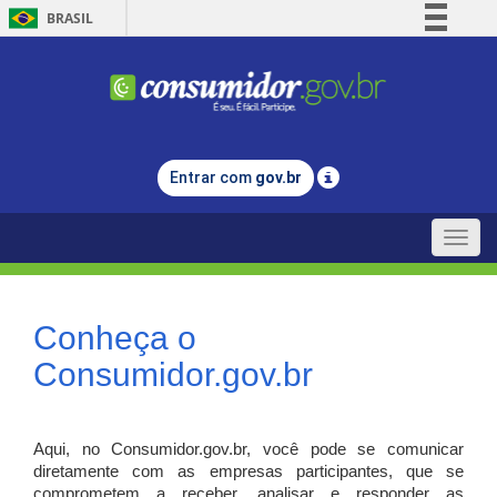
BRASIL
Simplifique!
Comunica BR
Participe
Acesso à informação
Entrar com
gov.br
Legislação
Canais
Toggle
naviga
Conheça o
Consumidor.gov.br
Aqui, no Consumidor.gov.br, você pode se comunicar
diretamente com as empresas participantes, que se
comprometem a receber, analisar e responder as