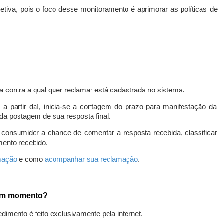
iva, pois o foco desse monitoramento é aprimorar as políticas d
a contra a qual quer reclamar está cadastrada no sistema.
, a partir daí, inicia-se a contagem do prazo para manifestação 
da postagem de sua resposta final.
 consumidor a chance de comentar a resposta recebida, classifi
mento recebido.
amação
e como
acompanhar sua reclamação
.
gum momento?
edimento é feito exclusivamente pela internet.