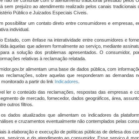
o e não se confunde com o atendimento tradicional prestado pelo
á sem prejuízo ao atendimento realizado pelos canais tradicionai
stério Público e Juizados Especiais Cíveis.
m possibilitar um contato direto entre consumidores e empresas, 
iva individual.
lo Estado, com ênfase na interatividade entre consumidores e for
mitida àquelas que aderem formalmente ao serviço, mediante assin
is para a solução dos problemas apresentados. O consumidor, po
ormações relativas à reclamação relatada.
midor.gov.br alimentam uma base de dados pública, com informaçõ
 das reclamações, sobre aquelas que responderam as demandas n
onitorado a partir do link
Indicadores
.
vel ler o conteúdo das reclamações, respostas das empresas e co
segmento de mercado, fornecedor, dados geográficos, área, assunto,
re outros filtros.
r os dados atualizados que alimentam os indicadores da platafor
nálises e cruzamentos eventualmente não contemplados pelas consul
is à elaboração e execução de políticas públicas de defesa dos c
os, serviços e do atendimento ao consumidor. Esse serviço é mon