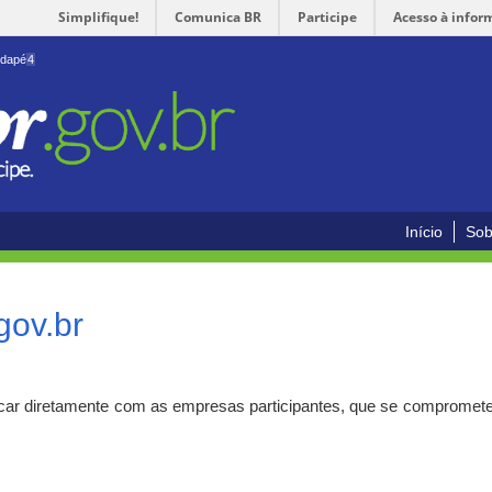
Simplifique!
Comunica BR
Participe
Acesso à infor
odapé
4
Início
Sob
gov.br
car diretamente com as empresas participantes, que se compromete