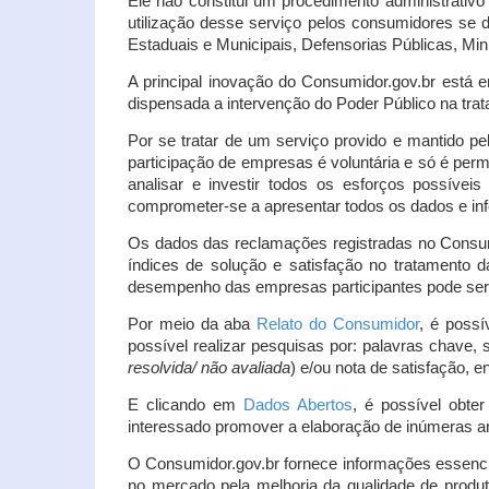
Ele não constitui um procedimento administrativ
utilização desse serviço pelos consumidores se d
Estaduais e Municipais, Defensorias Públicas, Mini
A principal inovação do Consumidor.gov.br está e
dispensada a intervenção do Poder Público na tratat
Por se tratar de um serviço provido e mantido pe
participação de empresas é voluntária e só é per
analisar e investir todos os esforços possíve
comprometer-se a apresentar todos os dados e inf
Os dados das reclamações registradas no Consu
índices de solução e satisfação no tratamento
desempenho das empresas participantes pode ser m
Por meio da aba
Relato do Consumidor
, é possí
possível realizar pesquisas por: palavras chave, 
resolvida/ não avaliada
) e/ou nota de satisfação, ent
E clicando em
Dados Abertos
, é possível obte
interessado promover a elaboração de inúmeras a
O Consumidor.gov.br fornece informações essencia
no mercado pela melhoria da qualidade de produt