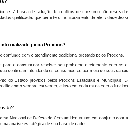
sas?
idores à busca de solução de conflitos de consumo não resolvido
ados qualificada, que permite o monitoramento da efetividade des
mento realizado pelos Procons?
se confunde com o atendimento tradicional prestado pelos Procons.
a para o consumidor resolver seu problema diretamente com as em
que continuam atendendo os consumidores por meio de seus canais t
ento do Estado providos pelos Procons Estaduais e Municipais, De
cidadão como sempre estiveram, e isso em nada muda com o funcion
gov.br?
ema Nacional de Defesa do Consumidor, atuam em conjunto com a 
 na análise estratégica de sua base de dados.