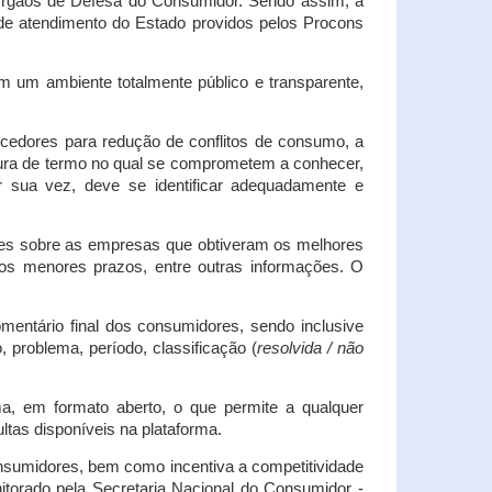
s Órgãos de Defesa do Consumidor. Sendo assim, a
s de atendimento do Estado providos pelos Procons
em um ambiente totalmente público e transparente,
necedores para redução de conflitos de consumo, a
atura de termo no qual se comprometem a conhecer,
r sua vez, deve se identificar adequadamente e
es sobre as empresas que obtiveram os melhores
os menores prazos, entre outras informações. O
mentário final dos consumidores, sendo inclusive
 problema, período, classificação (
resolvida / não
ma, em formato aberto, o que permite a qualquer
tas disponíveis na plataforma.
onsumidores, bem como incentiva a competitividade
itorado pela Secretaria Nacional do Consumidor -