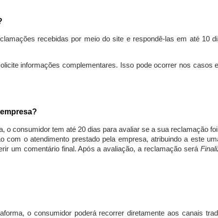
s?
lamações recebidas por meio do site e respondê-las em até 10 dia
solicite informações complementares. Isso pode ocorrer nos casos 
a empresa?
, o consumidor tem até 20 dias para avaliar se a sua reclamação fo
ção com o atendimento prestado pela empresa, atribuindo a este um
nserir um comentário final. Após a avaliação, a reclamação será
Final
aforma, o consumidor poderá recorrer diretamente aos canais trad