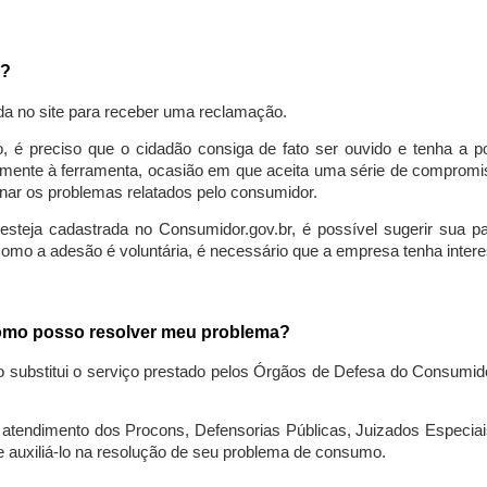
a?
da no site para receber uma reclamação.
o, é preciso que o cidadão consiga de fato ser ouvido e tenha a 
lmente à ferramenta, ocasião em que aceita uma série de compromiss
ionar os problemas relatados pelo consumidor.
eja cadastrada no Consumidor.gov.br, é possível sugerir sua parti
como a adesão é voluntária, é necessário que a empresa tenha intere
 como posso resolver meu problema?
o substitui o serviço prestado pelos Órgãos de Defesa do Consumi
endimento dos Procons, Defensorias Públicas, Juizados Especiais 
e auxiliá-lo na resolução de seu problema de consumo.