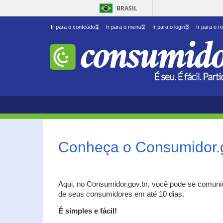
BRASIL
Ir para o conteúdo
1
Ir para o menu
2
Ir para o login
3
Ir para o r
Conheça o Consumidor.
Aqui, no Consumidor.gov.br, você pode se comuni
de seus consumidores em até 10 dias.
É simples e fácil!