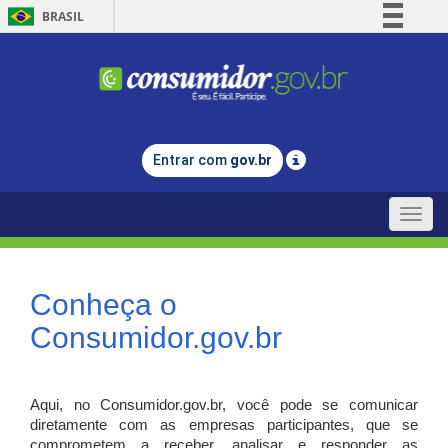
BRASIL
Simplifique!
Comunica BR
Participe
Acesso à informação
Entrar com
gov.br
Legislação
Canais
Toggle
naviga
Conheça o
Consumidor.gov.br
Aqui, no Consumidor.gov.br, você pode se comunicar
diretamente com as empresas participantes, que se
comprometem a receber, analisar e responder as