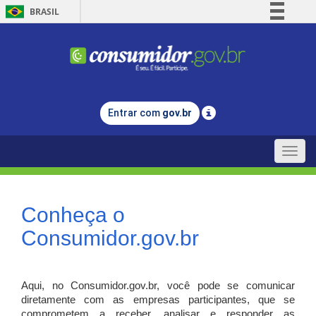
BRASIL
Simplifique!
Comunica BR
Participe
Acesso à informação
Entrar com
gov.br
Legislação
Canais
Toggle
naviga
Conheça o
Consumidor.gov.br
Aqui, no Consumidor.gov.br, você pode se comunicar
diretamente com as empresas participantes, que se
comprometem a receber, analisar e responder as