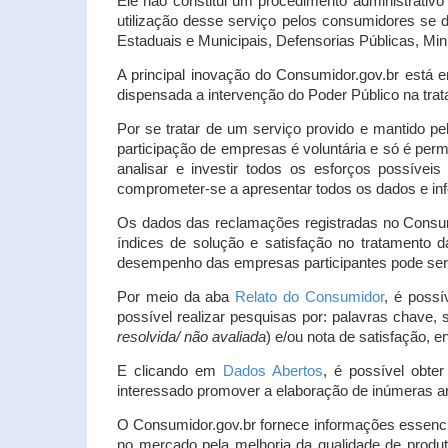
Ele não constitui um procedimento administrativ
utilização desse serviço pelos consumidores se d
Estaduais e Municipais, Defensorias Públicas, Mini
A principal inovação do Consumidor.gov.br está e
dispensada a intervenção do Poder Público na tratat
Por se tratar de um serviço provido e mantido pe
participação de empresas é voluntária e só é per
analisar e investir todos os esforços possíve
comprometer-se a apresentar todos os dados e inf
Os dados das reclamações registradas no Consu
índices de solução e satisfação no tratamento
desempenho das empresas participantes pode ser m
Por meio da aba
Relato do Consumidor
, é possí
possível realizar pesquisas por: palavras chave, 
resolvida/ não avaliada
) e/ou nota de satisfação, ent
E clicando em
Dados Abertos
, é possível obte
interessado promover a elaboração de inúmeras a
O Consumidor.gov.br fornece informações essencia
no mercado pela melhoria da qualidade de produt