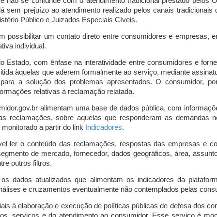
o e não se confunde com o atendimento tradicional prestado pelo
á sem prejuízo ao atendimento realizado pelos canais tradicionai
stério Público e Juizados Especiais Cíveis.
m possibilitar um contato direto entre consumidores e empresas, 
iva individual.
lo Estado, com ênfase na interatividade entre consumidores e for
mitida àquelas que aderem formalmente ao serviço, mediante assin
is para a solução dos problemas apresentados. O consumidor, po
ormações relativas à reclamação relatada.
midor.gov.br alimentam uma base de dados pública, com informaçõ
 das reclamações, sobre aquelas que responderam as demandas n
onitorado a partir do link
Indicadores
.
vel ler o conteúdo das reclamações, respostas das empresas e co
segmento de mercado, fornecedor, dados geográficos, área, assunto,
re outros filtros.
r os dados atualizados que alimentam os indicadores da platafor
nálises e cruzamentos eventualmente não contemplados pelas consul
is à elaboração e execução de políticas públicas de defesa dos c
os, serviços e do atendimento ao consumidor. Esse serviço é mon