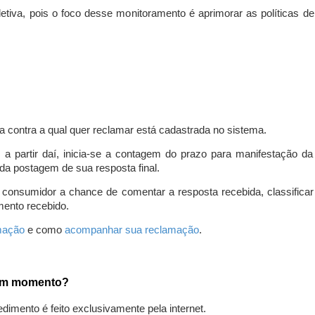
iva, pois o foco desse monitoramento é aprimorar as políticas d
a contra a qual quer reclamar está cadastrada no sistema.
, a partir daí, inicia-se a contagem do prazo para manifestação 
da postagem de sua resposta final.
 consumidor a chance de comentar a resposta recebida, classifi
mento recebido.
amação
e como
acompanhar sua reclamação
.
gum momento?
edimento é feito exclusivamente pela internet.