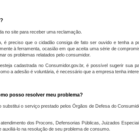
a?
da no site para receber uma reclamação.
o, é preciso que o cidadão consiga de fato ser ouvido e tenha a 
lmente à ferramenta, ocasião em que aceita uma série de compromiss
ionar os problemas relatados pelo consumidor.
eja cadastrada no Consumidor.gov.br, é possível sugerir sua parti
como a adesão é voluntária, é necessário que a empresa tenha intere
 como posso resolver meu problema?
o substitui o serviço prestado pelos Órgãos de Defesa do Consumi
endimento dos Procons, Defensorias Públicas, Juizados Especiais 
e auxiliá-lo na resolução de seu problema de consumo.