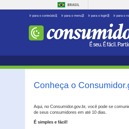
BRASIL
Ir para o conteúdo
1
Ir para o menu
2
Ir para o login
3
Ir para o r
Conheça o Consumidor.
Aqui, no Consumidor.gov.br, você pode se comuni
de seus consumidores em até 10 dias.
É simples e fácil!