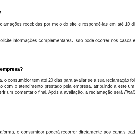
s?
lamações recebidas por meio do site e respondê-las em até 10 dia
solicite informações complementares. Isso pode ocorrer nos casos 
a empresa?
, o consumidor tem até 20 dias para avaliar se a sua reclamação fo
ção com o atendimento prestado pela empresa, atribuindo a este um
nserir um comentário final. Após a avaliação, a reclamação será
Final
aforma, o consumidor poderá recorrer diretamente aos canais trad