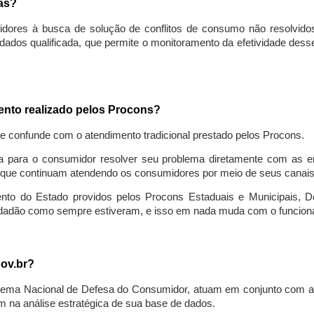
sas?
idores à busca de solução de conflitos de consumo não resolvido
ados qualificada, que permite o monitoramento da efetividade des
mento realizado pelos Procons?
se confunde com o atendimento tradicional prestado pelos Procons.
a para o consumidor resolver seu problema diretamente com as em
que continuam atendendo os consumidores por meio de seus canais t
ento do Estado providos pelos Procons Estaduais e Municipais, De
cidadão como sempre estiveram, e isso em nada muda com o funcion
gov.br?
ema Nacional de Defesa do Consumidor, atuam em conjunto com a 
 na análise estratégica de sua base de dados.