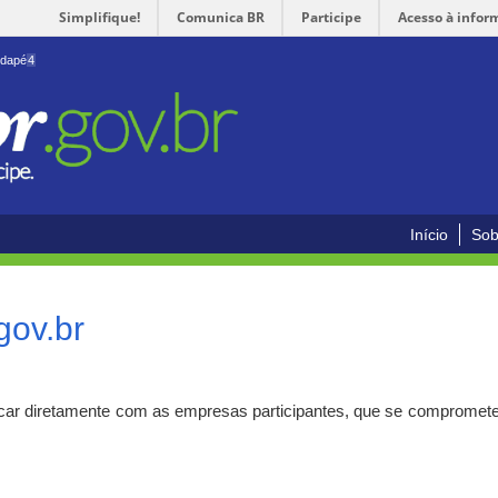
Simplifique!
Comunica BR
Participe
Acesso à infor
odapé
4
Início
Sob
gov.br
car diretamente com as empresas participantes, que se compromete