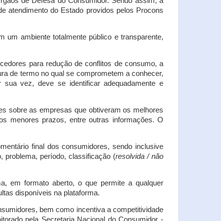
s Órgãos de Defesa do Consumidor. Sendo assim, a
s de atendimento do Estado providos pelos Procons
em um ambiente totalmente público e transparente,
necedores para redução de conflitos de consumo, a
atura de termo no qual se comprometem a conhecer,
r sua vez, deve se identificar adequadamente e
es sobre as empresas que obtiveram os melhores
os menores prazos, entre outras informações. O
mentário final dos consumidores, sendo inclusive
 problema, período, classificação (
resolvida / não
ma, em formato aberto, o que permite a qualquer
tas disponíveis na plataforma.
onsumidores, bem como incentiva a competitividade
itorado pela Secretaria Nacional do Consumidor -