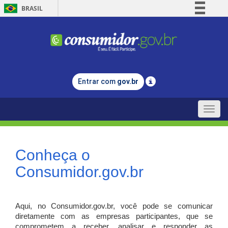
BRASIL
Simplifique!
Comunica BR
Participe
Acesso à informação
Entrar com
gov.br
Legislação
Canais
Toggle
naviga
Conheça o
Consumidor.gov.br
Aqui, no Consumidor.gov.br, você pode se comunicar
diretamente com as empresas participantes, que se
comprometem a receber, analisar e responder as