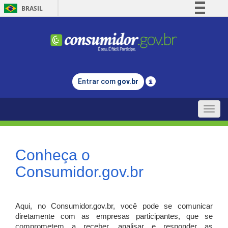
BRASIL
Simplifique!
Comunica BR
Participe
Acesso à informação
Entrar com
gov.br
Legislação
Canais
Toggle
naviga
Conheça o
Consumidor.gov.br
Aqui, no Consumidor.gov.br, você pode se comunicar
diretamente com as empresas participantes, que se
comprometem a receber, analisar e responder as