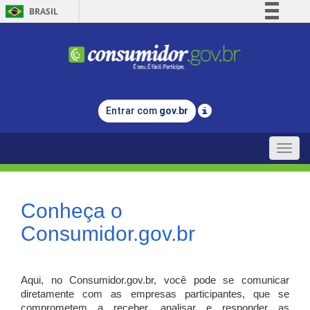
BRASIL
Simplifique!
Comunica BR
Participe
Acesso à informação
Entrar com
gov.br
Legislação
Canais
Toggle
naviga
Conheça o
Consumidor.gov.br
Aqui, no Consumidor.gov.br, você pode se comunicar
diretamente com as empresas participantes, que se
comprometem a receber, analisar e responder as