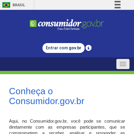
BRASIL
Simplifique!
Comunica BR
Participe
Acesso à informação
Entrar com
gov.br
Legislação
Canais
Toggle
naviga
Conheça o
Consumidor.gov.br
Aqui, no Consumidor.gov.br, você pode se comunicar
diretamente com as empresas participantes, que se
comprometem a receber, analisar e responder as