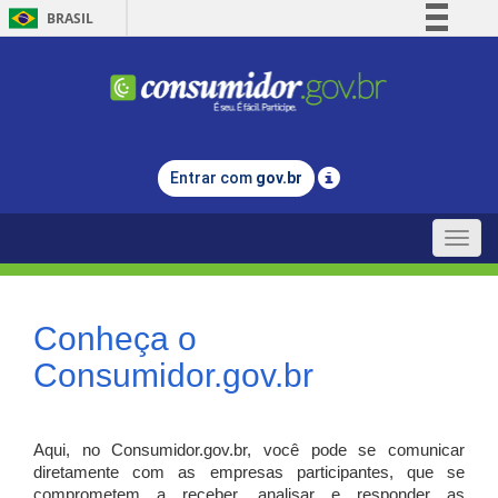
BRASIL
Simplifique!
Comunica BR
Participe
Acesso à informação
Entrar com
gov.br
Legislação
Canais
Toggle
naviga
Conheça o
Consumidor.gov.br
Aqui, no Consumidor.gov.br, você pode se comunicar
diretamente com as empresas participantes, que se
comprometem a receber, analisar e responder as