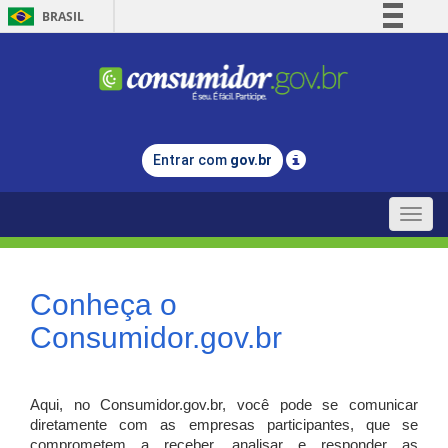
BRASIL
Simplifique!
Comunica BR
Participe
Acesso à informação
Entrar com
gov.br
Legislação
Canais
Toggle
naviga
Conheça o
Consumidor.gov.br
Aqui, no Consumidor.gov.br, você pode se comunicar
diretamente com as empresas participantes, que se
comprometem a receber, analisar e responder as